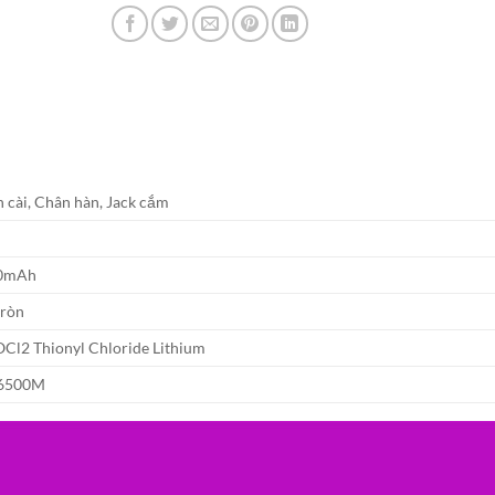
 cài, Chân hàn, Jack cắm
V
0mAh
tròn
OCl2 Thionyl Chloride Lithium
6500M