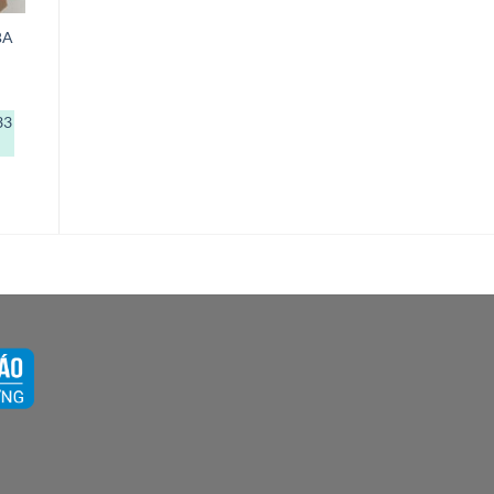
BA
33