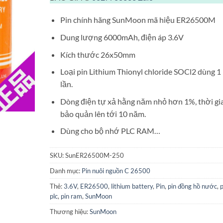
Pin chính hãng SunMoon mã hiệu ER26500M
Dung lượng 6000mAh, điện áp 3.6V
Kích thước 26x50mm
Loại pin Lithium Thionyl chloride SOCl2 dùng 1
lần.
Dòng điện tự xả hằng năm nhỏ hơn 1%, thời gi
bảo quản lên tới 10 năm.
Dùng cho bộ nhớ PLC RAM…
SKU:
SunER26500M-250
Danh mục:
Pin nuôi nguồn C 26500
Thẻ:
3.6V
,
ER26500
,
lithium battery
,
Pin
,
pin đồng hồ nước
,
p
plc
,
pin ram
,
SunMoon
Thương hiệu:
SunMoon