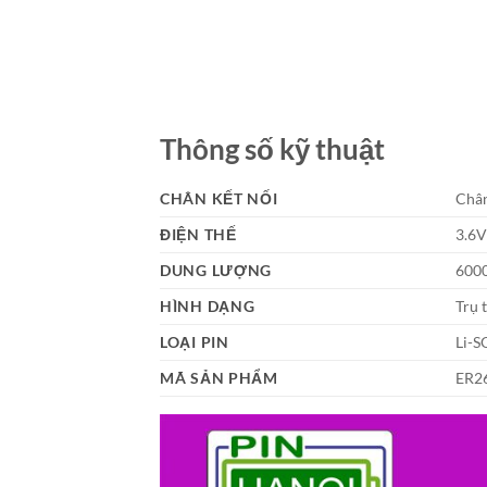
Thông số kỹ thuật
CHÂN KẾT NỐI
Chân
ĐIỆN THẾ
3.6
DUNG LƯỢNG
600
HÌNH DẠNG
Trụ 
LOẠI PIN
Li-S
MÃ SẢN PHẨM
ER2