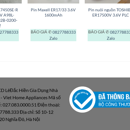
17450SE-R
Pin Maxell ER17/33 3.6V
Pin nuôi nguồn TOSHI
V A98L-
1600mAh
ER17500V 3.6V PLC
02B-0200-
2
27788333
BÁO GIÁ ✆
0827788333
BÁO GIÁ ✆
08277883
Zalo
Zalo
D LêĐắc Hiền Gia Dụng Nhà
 - Viet Home Appliances Mã số
: 027.083.0000.51 Điện thoại:
7788.333 Địa chỉ: Số 10-12
20 Nghĩa Đô, Hà Nội