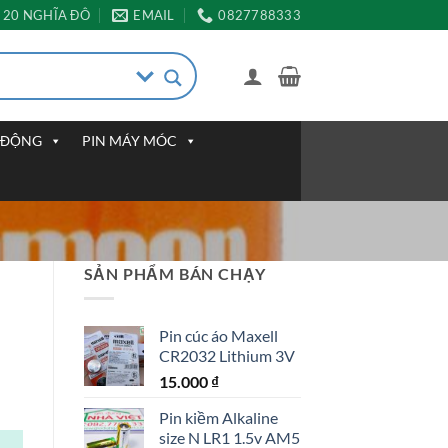
20 NGHĨA ĐÔ
EMAIL
0827788333
I ĐỘNG
PIN MÁY MÓC
SẢN PHẨM BÁN CHẠY
Pin cúc áo Maxell
CR2032 Lithium 3V
15.000
₫
Pin kiềm Alkaline
size N LR1 1.5v AM5