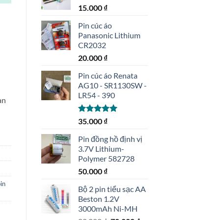
15.000
₫
Pin cúc áo
Panasonic Lithium
CR2032
20.000
₫
Pin cúc áo Renata
AG10 - SR1130SW -
LR54 - 390
an
Được xếp
35.000
₫
hạng
5.00
5 sao
Pin đồng hồ định vị
3.7V Lithium-
Polymer 582728
50.000
₫
in
Bộ 2 pin tiểu sạc AA
Beston 1.2V
3000mAh Ni-MH