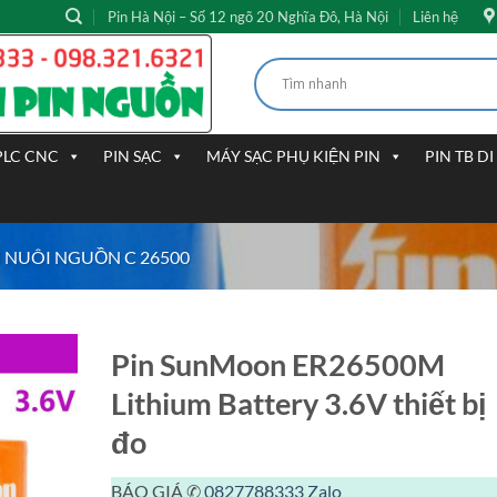
Pin Hà Nội – Số 12 ngõ 20 Nghĩa Đô, Hà Nội
Liên hệ
PLC CNC
PIN SẠC
MÁY SẠC PHỤ KIỆN PIN
PIN TB D
N NUÔI NGUỒN C 26500
Pin SunMoon ER26500M
Lithium Battery 3.6V thiết bị
đo
BÁO GIÁ ✆
0827788333
Zalo