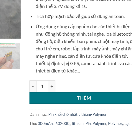
điện thế 3.7V, dòng xả 1C
Tích hợp mạch bảo vệ giúp sử dụng an toàn.
Ứng dụng dùng cấp nguồn cho các thiết bị điện
như đồng hồ thông minh, tai nghe, loa bluetooth
đồng hồ, điều khiển, bàn phím. chuột máy tính, 
chơi trẻ em, robot lập trình, máy ảnh, máy ghi â
máy nghe nhạc, cân điện tử, cửa khóa điện tử,
thiết bị định vị vị GPS, camera hành trình, và các
thiết bị điện tử khác…
Pin sạc Lithium Polymer 602030 300mAh 3.7V số lượn
THÊM
Danh mục:
Pin khối chữ nhật Lithium-Polymer
Thẻ:
300mAh,
,
602030,
,
lithium
,
Pin
,
Polymer
,
Polymer,
,
sạc