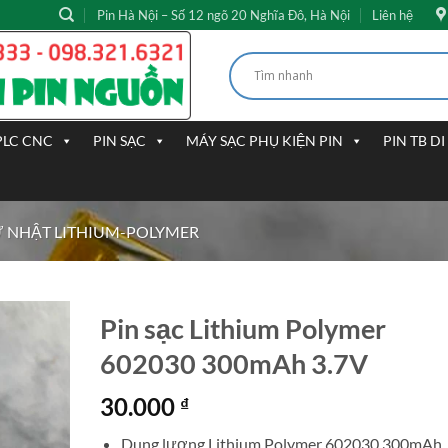
Pin Hà Nội – Số 12 ngõ 20 Nghĩa Đô, Hà Nội
Liên hệ
PLC CNC
PIN SẠC
MÁY SẠC PHỤ KIỆN PIN
PIN TB D
Ữ NHẬT LITHIUM-POLYMER
Pin sạc Lithium Polymer
602030 300mAh 3.7V
30.000
₫
Dung lượng Lithium Polymer 602030 300mAh,