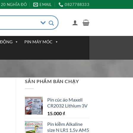
20 NGHĨA ĐÔ
EMAIL
0827788333
I ĐỘNG
PIN MÁY MÓC
SẢN PHẨM BÁN CHẠY
Pin cúc áo Maxell
CR2032 Lithium 3V
15.000
₫
Pin kiềm Alkaline
size N LR1 1.5v AM5