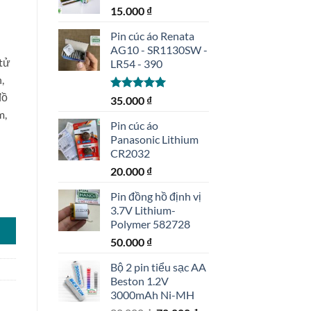
15.000
₫
Pin cúc áo Renata
AG10 - SR1130SW -
 tử
LR54 - 390
,
đồ
Được xếp
35.000
₫
hạng
5.00
m,
5 sao
Pin cúc áo
Panasonic Lithium
CR2032
20.000
₫
Pin đồng hồ định vị
g
3.7V Lithium-
Polymer 582728
50.000
₫
Bộ 2 pin tiểu sạc AA
Beston 1.2V
3000mAh Ni-MH