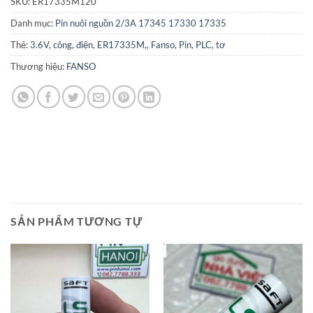
SKU:
ER17335M120
Danh mục:
Pin nuôi nguồn 2/3A 17345 17330 17335
Thẻ:
3.6V
,
công
,
điện
,
ER17335M,
,
Fanso
,
Pin
,
PLC
,
tơ
Thương hiệu:
FANSO
SẢN PHẨM TƯƠNG TỰ