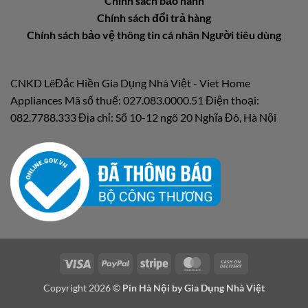
Chính sách bảo hành
Chính sách đổi trả hàng
Chính sách bảo vệ thông tin cá nhân Người tiêu dùng
CNKD LêĐắc Hiền Gia Dụng Nhà Việt - Viet Home
Appliances Mã số thuế: 027.083.0000.51 Điện thoại:
082.7788.333 Địa chỉ: Số 10-12 ngõ 20 Nghĩa Đô, Hà Nội
Visa
PayPal
Stripe
MasterCard
Cash
On
Copyright 2026 ©
Pin Hà Nội by
Gia Dụng Nhà Việt
Delivery