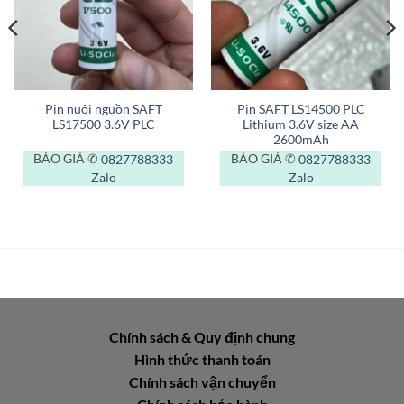
Pin nuôi nguồn SAFT
Pin SAFT LS14500 PLC
LS17500 3.6V PLC
Lithium 3.6V size AA
2600mAh
BÁO GIÁ ✆
0827788333
BÁO GIÁ ✆
0827788333
Zalo
Zalo
Chính sách & Quy định chung
Hình thức thanh toán
Chính sách vận chuyển