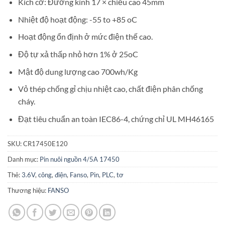
Kích cỡ: Đường kính 17 × chiều cao 45mm
Nhiệt độ hoạt động: -55 to +85 oC
Hoạt động ổn định ở mức điện thế cao.
Độ tự xả thấp nhỏ hơn 1% ở 25oC
Mật độ dung lượng cao 700wh/Kg
Vỏ thép chống gỉ chịu nhiệt cao, chất điện phân chống
cháy.
Đạt tiêu chuẩn an toàn IEC86-4, chứng chỉ UL MH46165
SKU:
CR17450E120
Danh mục:
Pin nuôi nguồn 4/5A 17450
Thẻ:
3.6V
,
công
,
điện
,
Fanso
,
Pin
,
PLC
,
tơ
Thương hiệu:
FANSO