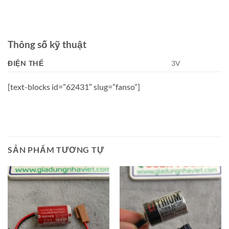
Thông số kỹ thuật
ĐIỆN THẾ
3V
[text-blocks id=”62431″ slug=”fanso”]
SẢN PHẨM TƯƠNG TỰ