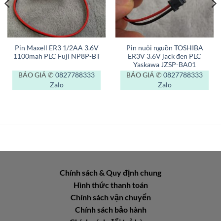
Pin Maxell ER3 1/2AA 3.6V
Pin nuôi nguồn TOSHIBA
1100mah PLC Fuji NP8P-BT
ER3V 3.6V jack đen PLC
Yaskawa JZSP-BA01
BÁO GIÁ ✆
0827788333
BÁO GIÁ ✆
0827788333
Zalo
Zalo
Chính sách & Quy định chung
Hình thức thanh toán
Chính sách vận chuyển
Chính sách bảo hành