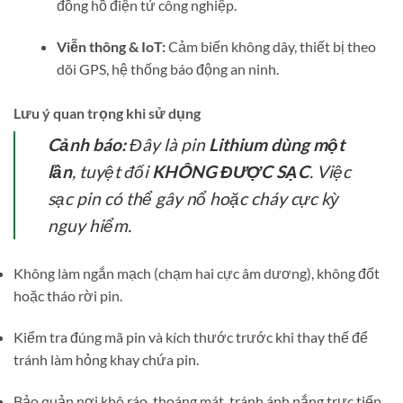
đồng hồ điện tử công nghiệp.
Viễn thông & IoT:
Cảm biến không dây, thiết bị theo
dõi GPS, hệ thống báo động an ninh.
Lưu ý quan trọng khi sử dụng
Cảnh báo:
Đây là pin
Lithium dùng một
lần
, tuyệt đối
KHÔNG ĐƯỢC SẠC
. Việc
sạc pin có thể gây nổ hoặc cháy cực kỳ
nguy hiểm.
Không làm ngắn mạch (chạm hai cực âm dương), không đốt
hoặc tháo rời pin.
Kiểm tra đúng mã pin và kích thước trước khi thay thế để
tránh làm hỏng khay chứa pin.
Bảo quản nơi khô ráo, thoáng mát, tránh ánh nắng trực tiếp.