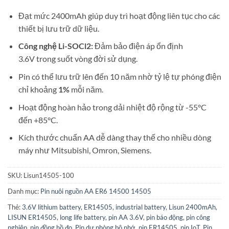
Đạt mức
2400
mAh giúp duy trì hoạt động liên tục cho các
thiết bị lưu trữ dữ liệu.
Công nghệ Li-SOCl2:
Đảm bảo điện áp ổn định
3.6V
trong suốt vòng đời sử dụng.
Pin có thể lưu trữ lên đến 10 năm nhờ tỷ lệ tự phóng điện
chỉ khoảng
1%
mỗi năm.
Hoạt động hoàn hảo trong dải nhiệt độ rộng từ
-55°C
đến
+85°C
.
Kích thước chuẩn AA dễ dàng thay thế cho nhiều dòng
máy như Mitsubishi, Omron, Siemens.
SKU:
Lisun14505-100
Danh mục:
Pin nuôi nguồn AA ER6 14500 14505
Thẻ:
3.6V lithium battery
,
ER14505
,
industrial battery
,
Lisun 2400mAh
,
LISUN ER14505
,
long life battery
,
pin AA 3.6V
,
pin báo động
,
pin công
nghiệp
,
pin đồng hồ đo
,
Pin dự phòng bộ nhớ
,
pin ER14505
,
pin IoT
,
Pin