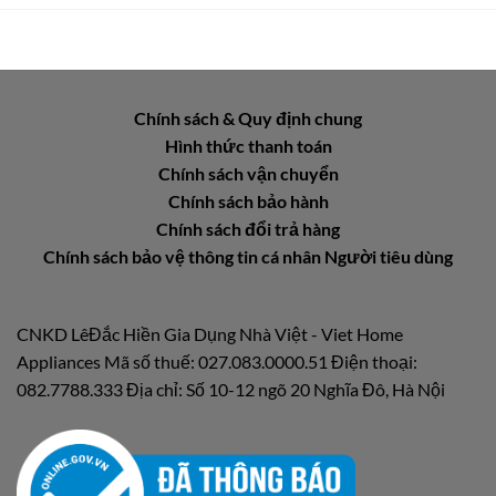
Chính sách & Quy định chung
Hình thức thanh toán
Chính sách vận chuyển
Chính sách bảo hành
Chính sách đổi trả hàng
Chính sách bảo vệ thông tin cá nhân Người tiêu dùng
CNKD LêĐắc Hiền Gia Dụng Nhà Việt - Viet Home
Appliances Mã số thuế: 027.083.0000.51 Điện thoại:
082.7788.333 Địa chỉ: Số 10-12 ngõ 20 Nghĩa Đô, Hà Nội