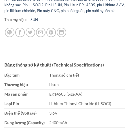
không sạc
,
Pin Li-SOCl2
,
Pin LISUN
,
Pin Lisun ER14505
,
pin Lithium 3.6V
,
pin lithium chloride
,
Pin máy CNC
,
pin nuôi nguồn
,
pin nuôi nguồn plc
Thương hiệu:
LISUN
Bảng thông số kỹ thuật (Technical Specifications)
Đặc tính
Thông số chi tiết
Thương hiệu
Lisun
Mã sản phẩm
ER14505 (Size AA)
Loại Pin
Lithium Thionyl Chloride (
Li-SOCl
)
Điện thế (Voltage)
3.6V
Dung lượng (Capacity)
2400
mAh