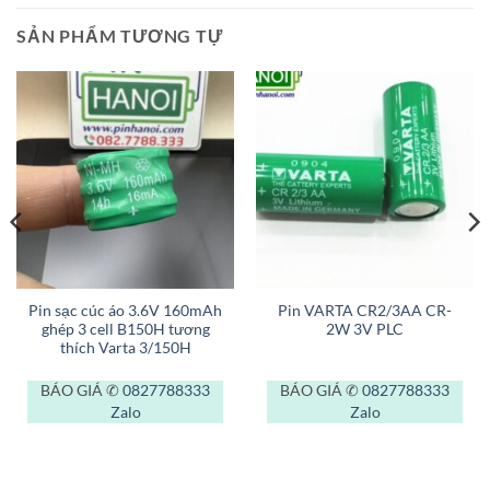
SẢN PHẨM TƯƠNG TỰ
Pin sạc cúc áo 3.6V 160mAh
Pin VARTA CR2/3AA CR-
ghép 3 cell B150H tương
2W 3V PLC
thích Varta 3/150H
BÁO GIÁ ✆
0827788333
BÁO GIÁ ✆
0827788333
Zalo
Zalo