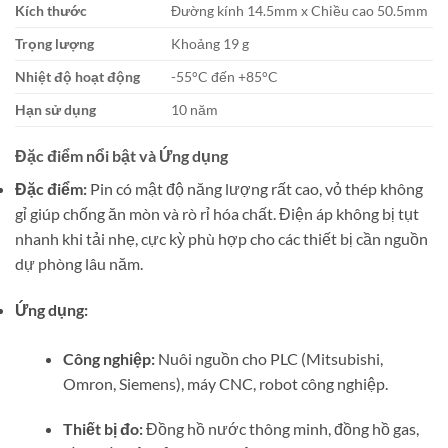
Kích thước
Đường kính
14.5
mm x Chiều cao
50.5
mm
Trọng lượng
Khoảng
19
g
Nhiệt độ hoạt động
-55°C
đến
+85°C
Hạn sử dụng
10 năm
Đặc điểm nổi bật và Ứng dụng
Đặc điểm:
Pin có mật độ năng lượng rất cao, vỏ thép không
gỉ giúp chống ăn mòn và rò rỉ hóa chất. Điện áp không bị tụt
nhanh khi tải nhẹ, cực kỳ phù hợp cho các thiết bị cần nguồn
dự phòng lâu năm.
Ứng dụng:
Công nghiệp:
Nuôi nguồn cho PLC (Mitsubishi,
Omron, Siemens), máy CNC, robot công nghiệp.
Thiết bị đo:
Đồng hồ nước thông minh, đồng hồ gas,