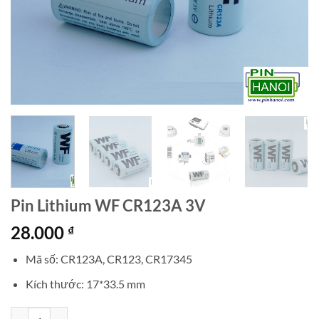
Pin Lithium WF CR123A 3V
28.000
₫
Mã số: CR123A, CR123, CR17345
Kích thước: 17*33.5 mm
Pin Lithium WF CR123A 3V số lượng