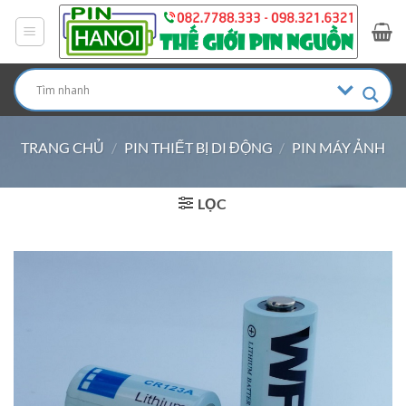
Bỏ
qua
nội
dung
TRANG CHỦ
/
PIN THIẾT BỊ DI ĐỘNG
/
PIN MÁY ẢNH
LỌC