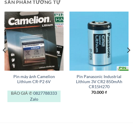
SẢN PHẨM TƯƠNG TỰ
Pin máy ảnh Camelion
Pin Panasonic Industrial
Lithium CR-P2 6V
Lithium 3V CR2 850mAh
CR15H270
70.000
₫
BÁO GIÁ ✆
0827788333
Zalo