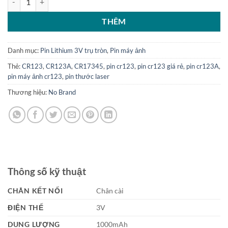
THÊM
Danh mục:
Pin Lithium 3V trụ tròn
,
Pin máy ảnh
Thẻ:
CR123
,
CR123A
,
CR17345
,
pin cr123
,
pin cr123 giá rẻ
,
pin cr123A
,
pin máy ảnh cr123
,
pin thước laser
Thương hiệu:
No Brand
Thông số kỹ thuật
CHÂN KẾT NỐI
Chân cài
ĐIỆN THẾ
3V
DUNG LƯỢNG
1000mAh