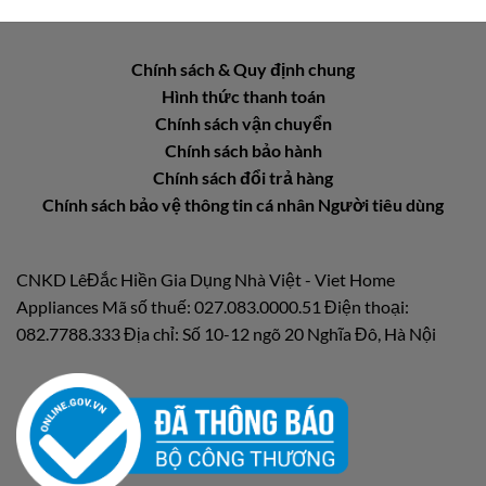
Chính sách & Quy định chung
Hình thức thanh toán
Chính sách vận chuyển
Chính sách bảo hành
Chính sách đổi trả hàng
Chính sách bảo vệ thông tin cá nhân Người tiêu dùng
CNKD LêĐắc Hiền Gia Dụng Nhà Việt - Viet Home
Appliances Mã số thuế: 027.083.0000.51 Điện thoại:
082.7788.333 Địa chỉ: Số 10-12 ngõ 20 Nghĩa Đô, Hà Nội