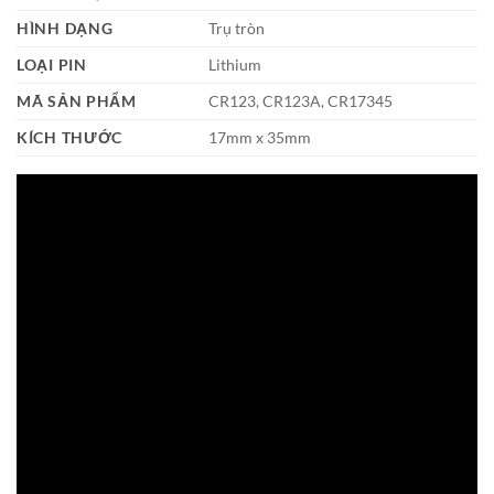
HÌNH DẠNG
Trụ tròn
LOẠI PIN
Lithium
MÃ SẢN PHẨM
CR123, CR123A, CR17345
KÍCH THƯỚC
17mm x 35mm