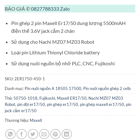
BÁO GIÁ ✆
0827788333
Zalo
Pin ghép 2 pin Maxell Er17/50 dung lượng 5500mAH
điện thế 3.6V jack cắm 2 chân
Sử dụng cho Nachi MZ07 MZ03 Robot
Loại pin Lithium Thionyl Chloride battery
Sử dụng nuôi nguồn bộ nhớ PLC, CNC, Fujikoshi
SKU:
2ER1750-450-1
Danh mục:
Pin nuôi nguồn A 18505 17500
,
Pin nuôi nguồn ghép 2 cells
Thẻ:
50750-1018
,
Fujikoshi
,
Maxell ER17/50
,
Nachi MZ07 MZ03
Robot
,
pin đôi er17/50
,
pin ghép er17/50
,
pin ghép maxell er17/50
,
pin
jack cắm er17/50
Thương hiệu:
Maxell