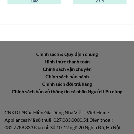
Zalo
Zalo
Chính sách & Quy định chung
Hình thức thanh toán
Chính sách vận chuyển
Chính sách bảo hành
Chính sách đổi trả hàng
Chính sách bảo vệ thông tin cá nhân Người tiêu dùng
CNKD LêĐắc Hiền Gia Dụng Nhà Việt - Viet Home
Appliances Mã số thuế: 027.083.0000.51 Điện thoại:
082.7788.333 Địa chỉ: Số 10-12 ngõ 20 Nghĩa Đô, Hà Nội