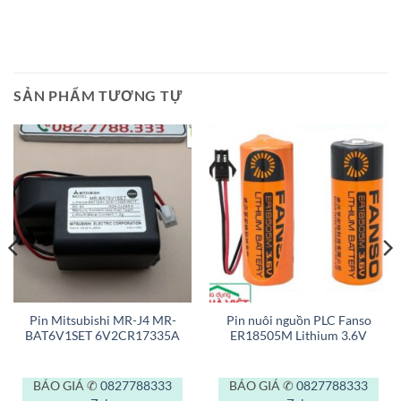
SẢN PHẨM TƯƠNG TỰ
Pin Mitsubishi MR-J4 MR-
Pin nuôi nguồn PLC Fanso
BAT6V1SET 6V2CR17335A
ER18505M Lithium 3.6V
BÁO GIÁ ✆
0827788333
BÁO GIÁ ✆
0827788333