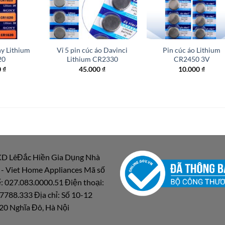
+
+
ny Lithium
Vỉ 5 pin cúc áo Davinci
Pin cúc áo Lithium
20
Lithium CR2330
CR2450 3V
0
₫
45.000
₫
10.000
₫
D LêĐắc Hiền Gia Dụng Nhà
 - Viet Home Appliances Mã số
: 027.083.0000.51 Điện thoại:
7788.333 Địa chỉ: Số 10-12
20 Nghĩa Đô, Hà Nội