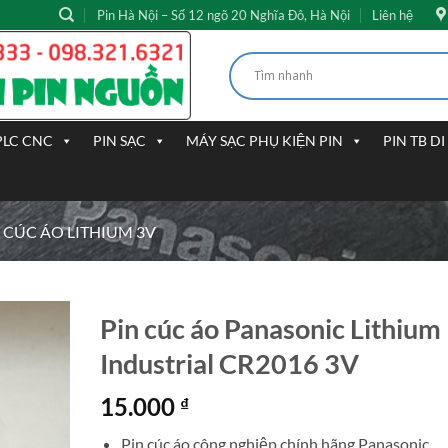
Pin Hà Nội – Số 12 ngõ 20 Nghĩa Đô, Hà Nội
Liên hệ
PLC CNC
PIN SẠC
MÁY SẠC PHỤ KIỆN PIN
PIN TB D
 CÚC ÁO LITHIUM 3V
Pin cúc áo Panasonic Lithium
Industrial CR2016 3V
15.000
₫
Pin cúc áo công nghiệp chính hãng Panasonic