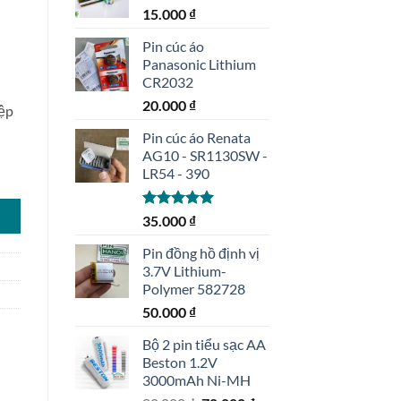
15.000
₫
Pin cúc áo
Panasonic Lithium
CR2032
20.000
₫
ệp
Pin cúc áo Renata
AG10 - SR1130SW -
LR54 - 390
lượng
Được xếp
35.000
₫
hạng
5.00
5 sao
Pin đồng hồ định vị
3.7V Lithium-
Polymer 582728
50.000
₫
Bộ 2 pin tiểu sạc AA
Beston 1.2V
3000mAh Ni-MH