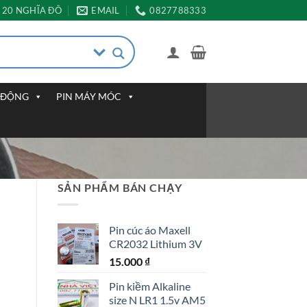
20 NGHĨA ĐÔ
EMAIL
0827788333
I ĐỘNG
PIN MÁY MÓC
SẢN PHẨM BÁN CHẠY
Pin cúc áo Maxell
CR2032 Lithium 3V
15.000
₫
Pin kiềm Alkaline
size N LR1 1.5v AM5