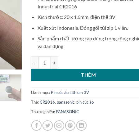
Industrial CR2016
Kích thước: 20 x 1.6mm, điện thế 3V
Xuất xứ: Indonesia. Đóng gói túi zip 1 viên.
Sản phẩm chất lượng cao dùng trong công nghi
và dân dụng
Pin cúc áo Panasonic Lithium Industrial CR2016 3V số 
THÊM
Danh mục:
Pin cúc áo Lithium 3V
Thẻ:
CR2016
,
panasonic
,
pin cúc áo
Thương hiệu:
PANASONIC