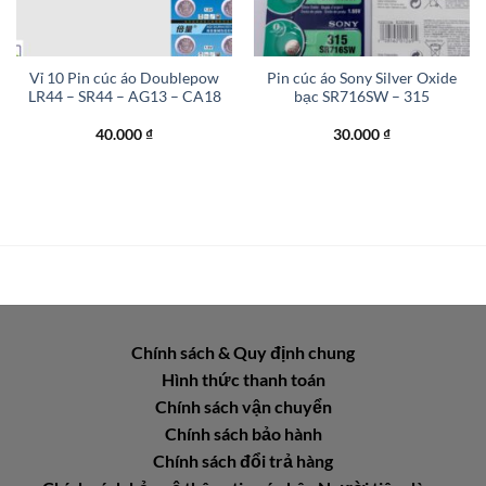
Vỉ 10 Pin cúc áo Doublepow
Pin cúc áo Sony Silver Oxide
LR44 – SR44 – AG13 – CA18
bạc SR716SW – 315
40.000
₫
30.000
₫
Chính sách & Quy định chung
Hình thức thanh toán
Chính sách vận chuyển
Chính sách bảo hành
Chính sách đổi trả hàng