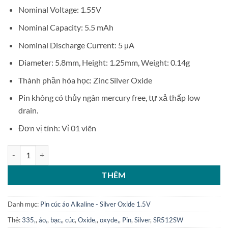
Nominal Voltage: 1.55V
Nominal Capacity: 5.5 mAh
Nominal Discharge Current: 5 µA
Diameter: 5.8mm, Height: 1.25mm, Weight: 0.14g
Thành phần hóa học: Zinc Silver Oxide
Pin không có thủy ngân mercury free, tự xả thấp low
drain.
Đơn vị tính: Vỉ 01 viên
Pin cúc áo Maxell Silver Oxide 335 SR512SW 1.55V số lượng
THÊM
Danh mục:
Pin cúc áo Alkaline - Silver Oxide 1.5V
Thẻ:
335,
,
áo,
,
bạc,
,
cúc
,
Oxide,
,
oxyde,
,
Pin
,
Silver
,
SR512SW