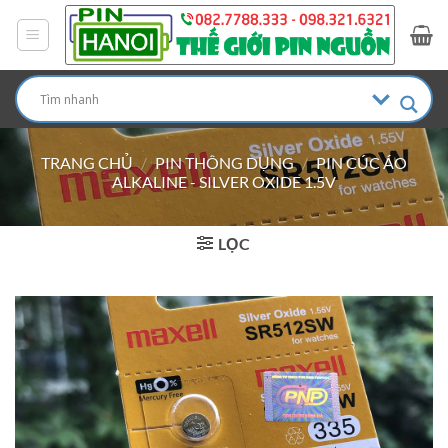
Bỏ
qua
nội
dung
TRANG CHỦ
/
PIN THÔNG DỤNG
/
PIN CÚC ÁO
ALKALINE - SILVER OXIDE 1.5V
LỌC