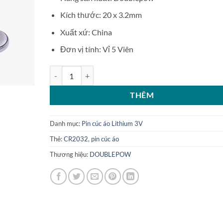
Kích thước: 20 x 3.2mm
Xuất xứ: China
Đơn vị tính: Vỉ 5 Viên
Vỉ 5 Pin cúc áo Doublepow Lithium CR2032 số lượng
THÊM
Danh mục:
Pin cúc áo Lithium 3V
Thẻ:
CR2032
,
pin cúc áo
Thương hiệu:
DOUBLEPOW