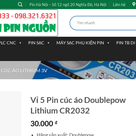
Pin Hà Nội – Số 12 ngõ 20 Nghĩa Đô, Hà Nội
Liên hệ
PLC CNC
PIN SẠC
MÁY SẠC PHỤ KIỆN PIN
PIN TB D
 CÚC ÁO LITHIUM 3V
Vỉ 5 Pin cúc áo Doublepow
Lithium CR2032
30.000
₫
Hãng sản xuất: Doublepow