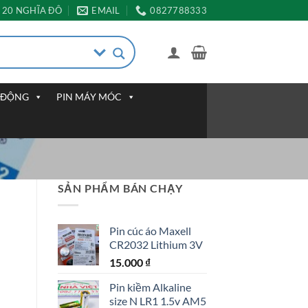
20 NGHĨA ĐÔ
EMAIL
0827788333
I ĐỘNG
PIN MÁY MÓC
SẢN PHẨM BÁN CHẠY
Pin cúc áo Maxell
CR2032 Lithium 3V
15.000
₫
Pin kiềm Alkaline
size N LR1 1.5v AM5