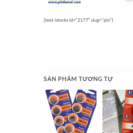
[text-blocks id=”2177″ slug=”pin”]
SẢN PHẨM TƯƠNG TỰ