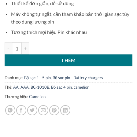
Thiết kế đơn giản, dễ sử dụng
Máy không tự ngắt, cần tham khảo bản thời gian sạc tùy
theo dung lượng pin
Tương thích mọi hiệu Pin khác nhau
Bộ sạc 4 pin Camelion BC-1010B số lượng
THÊM
Danh mục:
Bộ sạc 4 - 5 pin
,
Bộ sạc pin - Battery chargers
Thẻ:
AA
,
AAA
,
BC-1010B
,
Bộ sạc 4 pin
,
camelion
Thương hiệu:
Camelion