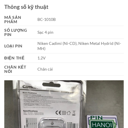
Thông số kỹ thuật
MÃ SẢN
BC-1010B
PHẨM
SỐ LƯỢNG
Sạc 4 pin
PIN
Niken Cadimi (Ni-CD), Niken Metal Hydrid (Ni-
LOẠI PIN
MH)
ĐIỆN THẾ
1.2V
CHÂN KẾT
Chân cài
NỐI