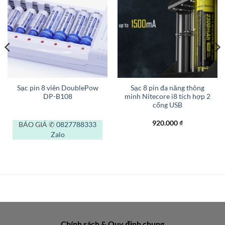
Sạc pin 8 viên DoublePow
Sạc 8 pin đa năng thông
DP-B108
minh Nitecore i8 tích hợp 2
cổng USB
920.000
₫
BÁO GIÁ ✆
0827788333
Zalo
Chính sách & Quy định chung