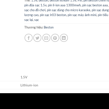
Thẻ:
1.5v
,
beston
,
beston lithium 1.5v
,
Pin
,
pin beston chính 
pin đũa sạc 1.5v
,
pin li-ion aaa 1300mwh
,
pin sạc beston aaa
sạc cho đồ chơi
,
pin sạc dùng cho micro karaoke
,
pin sạc dung
lượng cao
,
pin sạc lr03 beston
,
pin sạc máy ảnh mini
,
pin tiểu
sạc lại
,
sạc
Thương hiệu:
Beston
1.5V
Lithium-ion