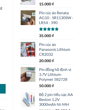
15.000
₫
ng
Pin cúc áo Renata
AG10 - SR1130SW -
LR54 - 390
Được xếp
35.000
₫
hạng
5.00
5 sao
Pin cúc áo
Panasonic Lithium
CR2032
20.000
₫
Pin đồng hồ định vị
3.7V Lithium-
3 dung lượng cao số lượng
Polymer 582728
50.000
₫
Bộ 2 pin tiểu sạc AA
Beston 1.2V
3000mAh Ni-MH