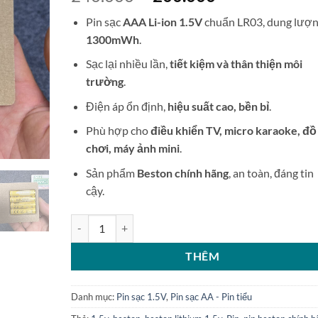
gốc
hiện
Pin sạc
AAA Li-ion 1.5V
chuẩn LR03, dung lượ
là:
tại
1300mWh
.
240.000 ₫.
là:
200.000 ₫.
Sạc lại nhiều lần,
tiết kiệm và thân thiện môi
trường
.
Điện áp ổn định,
hiệu suất cao, bền bỉ
.
Phù hợp cho
điều khiển TV, micro karaoke, đồ
chơi, máy ảnh mini
.
Sản phẩm
Beston chính hãng
, an toàn, đáng tin
cậy.
Bộ 4 pin đũa sạc Beston AAA Li-ion 1.5V 1300mWh LR0
THÊM
Danh mục:
Pin sạc 1.5V
,
Pin sạc AA - Pin tiểu