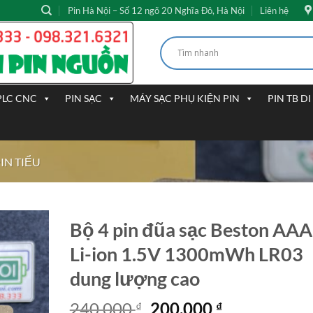
Pin Hà Nội – Số 12 ngõ 20 Nghĩa Đô, Hà Nội
Liên hệ
PLC CNC
PIN SẠC
MÁY SẠC PHỤ KIỆN PIN
PIN TB D
PIN TIỂU
Bộ 4 pin đũa sạc Beston AAA
Li-ion 1.5V 1300mWh LR03
dung lượng cao
Giá
Giá
240.000
200.000
₫
₫