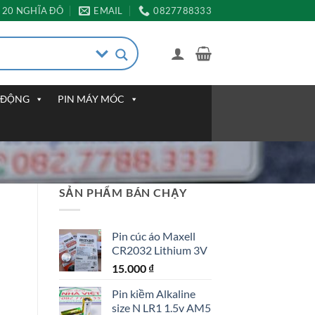
20 NGHĨA ĐÔ
EMAIL
0827788333
I ĐỘNG
PIN MÁY MÓC
SẢN PHẨM BÁN CHẠY
Pin cúc áo Maxell
CR2032 Lithium 3V
15.000
₫
Pin kiềm Alkaline
size N LR1 1.5v AM5