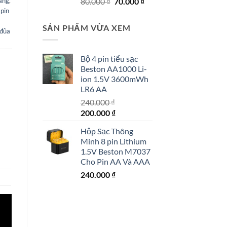
Giá
Giá
80.000
₫
70.000
₫
hãng
,
gốc
hiện
,
pin
là:
tại
SẢN PHẨM VỪA XEM
 đũa
80.000 ₫.
là:
70.000 ₫.
Bộ 4 pin tiểu sạc
Beston AA1000 Li-
ion 1.5V 3600mWh
LR6 AA
240.000
₫
Giá
Giá
200.000
₫
gốc
hiện
Hộp Sạc Thông
là:
tại
Minh 8 pin Lithium
240.000 ₫.
là:
1.5V Beston M7037
200.000 ₫.
Cho Pin AA Và AAA
240.000
₫