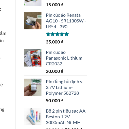
15.000
₫
c
Pin cúc áo Renata
AG10 - SR1130SW -
LR54 - 390
giảm
ần
Được xếp
35.000
₫
hạng
5.00
5 sao
Pin cúc áo
á
Panasonic Lithium
CR2032
20.000
₫
Pin đồng hồ định vị
lệ
3.7V Lithium-
Polymer 582728
50.000
₫
ựng
Bộ 2 pin tiểu sạc AA
Beston 1.2V
3000mAh Ni-MH
ype-C PBL4 1312-0036 số lượng