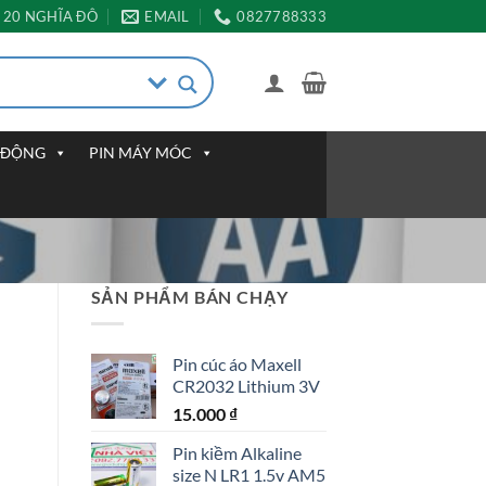
20 NGHĨA ĐÔ
EMAIL
0827788333
I ĐỘNG
PIN MÁY MÓC
SẢN PHẨM BÁN CHẠY
Pin cúc áo Maxell
CR2032 Lithium 3V
15.000
₫
Pin kiềm Alkaline
size N LR1 1.5v AM5