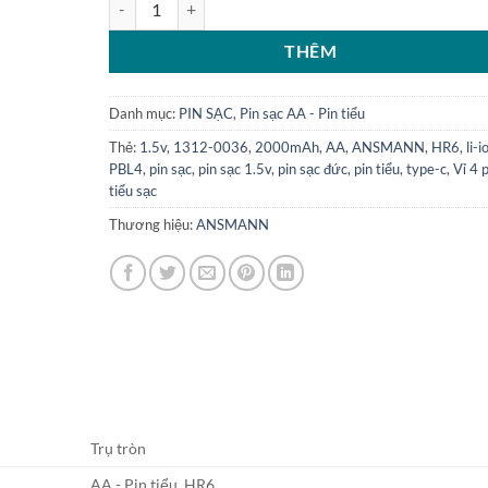
THÊM
Danh mục:
PIN SẠC
,
Pin sạc AA - Pin tiểu
Thẻ:
1.5v
,
1312-0036
,
2000mAh
,
AA
,
ANSMANN
,
HR6
,
li-i
PBL4
,
pin sạc
,
pin sạc 1.5v
,
pin sạc đức
,
pin tiểu
,
type-c
,
Vỉ 4 p
tiểu sạc
Thương hiệu:
ANSMANN
Trụ tròn
AA - Pin tiểu, HR6