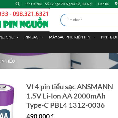
Pin Hà Nội – Số 12 ngõ 20 Nghĩa Đô, Hà Nội
Liên hệ
PLC CNC
PIN SẠC
MÁY SẠC PHỤ KIỆN PIN
PIN TB D
PIN TIỂU
Vỉ 4 pin tiểu sạc ANSMANN
1.5V Li-Ion AA 2000mAh
Type-C PBL4 1312-0036
490.000
₫