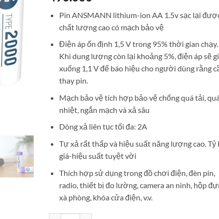
Pin ANSMANN lithium-ion AA 1.5v sạc lại đượ
chất lượng cao có mạch bảo vệ
Điện áp ổn định 1,5 V trong 95% thời gian chạy.
Khi dung lượng còn lại khoảng 5%, điện áp sẽ 
xuống 1,1 V để báo hiệu cho người dùng rằng c
thay pin.
Mạch bảo vệ tích hợp bảo vệ chống quá tải, qu
nhiệt, ngắn mạch và xả sâu
Dòng xả liên tục tối đa: 2A
Tự xả rất thấp và hiệu suất năng lượng cao. Tỷ 
giá-hiệu suất tuyệt vời
Thích hợp sử dụng trong đồ chơi điện, đèn pin,
radio, thiết bị đo lường, camera an ninh, hộp đ
xà phòng, khóa cửa điện, v.v.
Vỉ 4 pin tiểu sạc ANSMANN 1.5V Li-Ion AA 2000mAh T