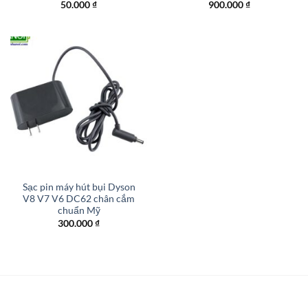
50.000
₫
900.000
₫
Sạc pin máy hút bụi Dyson
V8 V7 V6 DC62 chân cắm
chuẩn Mỹ
300.000
₫