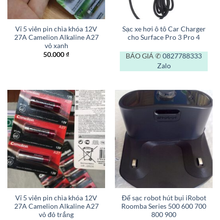
Vỉ 5 viên pin chìa khóa 12V
Sạc xe hơi ô tô Car Charger
27A Camelion Alkaline A27
cho Surface Pro 3 Pro 4
vỏ xanh
50.000
₫
BÁO GIÁ ✆
0827788333
Zalo
Vỉ 5 viên pin chìa khóa 12V
Đế sạc robot hút bụi iRobot
27A Camelion Alkaline A27
Roomba Series 500 600 700
vỏ đỏ trắng
800 900