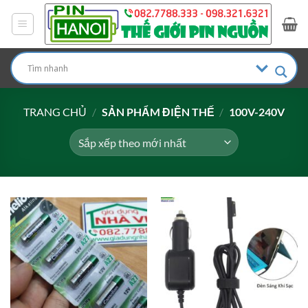
Bỏ
qua
nội
dung
TRANG CHỦ
/
SẢN PHẨM ĐIỆN THẾ
/
100V-240V