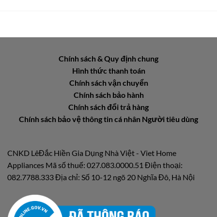
Chính sách & Quy định chung
Hình thức thanh toán
Chính sách vận chuyển
Chính sách bảo hành
Chính sách đổi trả hàng
Chính sách bảo vệ thông tin cá nhân Người tiêu dùng
CNKD LêĐắc Hiền Gia Dụng Nhà Việt - Viet Home
Appliances Mã số thuế: 027.083.0000.51 Điện thoại:
082.7788.333 Địa chỉ: Số 10-12 ngõ 20 Nghĩa Đô, Hà Nội