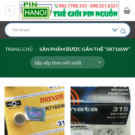
Bỏ
qua
nội
dung
TRANG CHỦ
/
SẢN PHẨM ĐƯỢC GẮN THẺ “SR716SW”