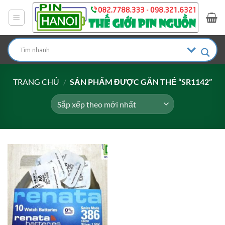
Bỏ
qua
nội
dung
TRANG CHỦ
/
SẢN PHẨM ĐƯỢC GẮN THẺ “SR1142”