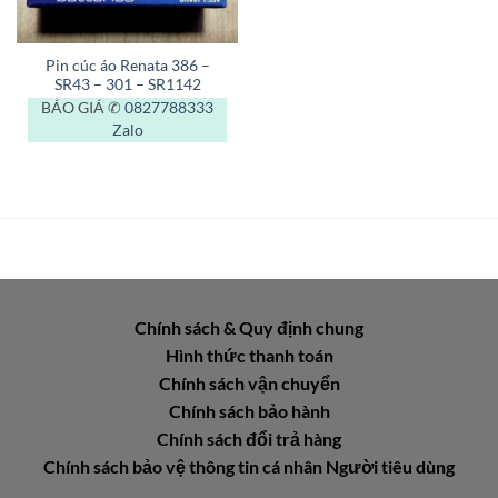
Pin cúc áo Renata 386 –
SR43 – 301 – SR1142
BÁO GIÁ ✆
0827788333
Zalo
Chính sách & Quy định chung
Hình thức thanh toán
Chính sách vận chuyển
Chính sách bảo hành
Chính sách đổi trả hàng
Chính sách bảo vệ thông tin cá nhân Người tiêu dùng