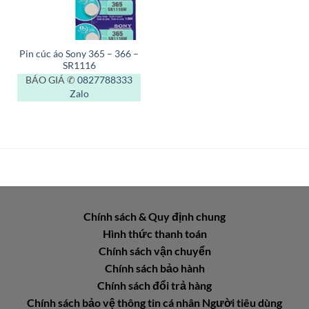
Pin cúc áo Sony 365 – 366 –
SR1116
BÁO GIÁ ✆
0827788333
Zalo
Chính sách & Quy định chung
Hình thức thanh toán
Chính sách vận chuyển
Chính sách bảo hành
Chính sách đổi trả hàng
Chính sách bảo vệ thông tin cá nhân Người tiêu dùng