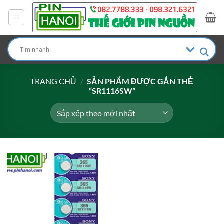
Bỏ
qua
nội
dung
TRANG CHỦ
/
SẢN PHẨM ĐƯỢC GẮN THẺ
“SR1116SW”