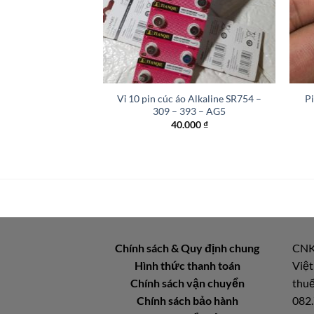
+
+
Vỉ 10 pin cúc áo Alkaline SR754 –
P
309 – 393 – AG5
40.000
₫
Chính sách & Quy định chung
CNK
Hình thức thanh toán
Việt
Chính sách vận chuyển
thuế
Chính sách bảo hành
082.