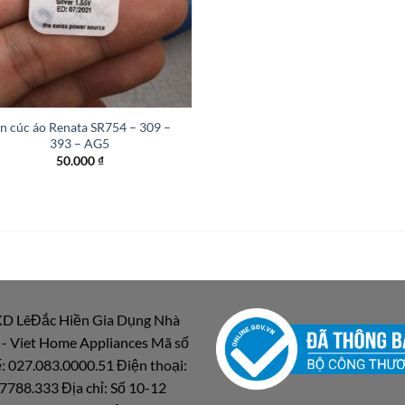
in cúc áo Renata SR754 – 309 –
393 – AG5
50.000
₫
D LêĐắc Hiền Gia Dụng Nhà
 - Viet Home Appliances Mã số
: 027.083.0000.51 Điện thoại:
7788.333 Địa chỉ: Số 10-12