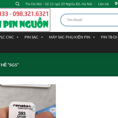
Pin Hà Nội – Số 12 ngõ 20 Nghĩa Đô, Hà Nội
Liên hệ
PLC CNC
PIN SẠC
MÁY SẠC PHỤ KIỆN PIN
PIN TB D
HẺ “SG5”