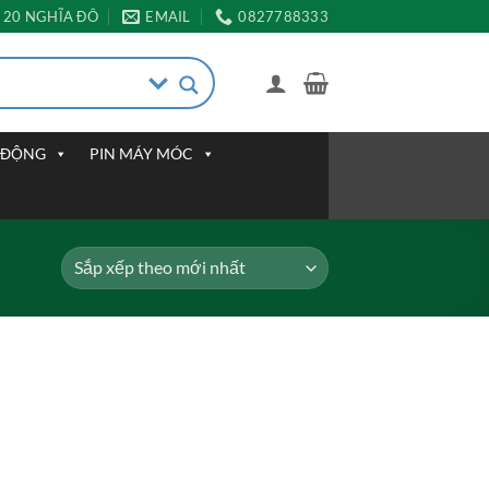
20 NGHĨA ĐÔ
EMAIL
0827788333
I ĐỘNG
PIN MÁY MÓC