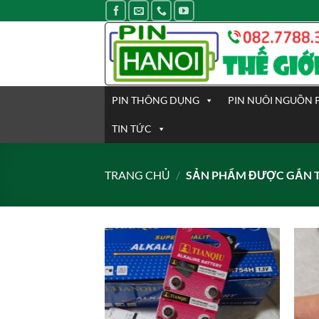
Bỏ
qua
nội
dung
PIN THÔNG DỤNG
PIN NUÔI NGUỒN 
TIN TỨC
TRANG CHỦ
/
SẢN PHẨM ĐƯỢC GẮN T