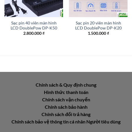
Sạc pin 40 viên màn hình
Sạc pin 20 viên màn hình
LCD DoublePow DP-K50
LCD DoublePow DP-K20
2.800.000
₫
1.500.000
₫
Chính sách & Quy định chung
Hình thức thanh toán
Chính sách vận chuyển
Chính sách bảo hành
Chính sách đổi trả hàng
Chính sách bảo vệ thông tin cá nhân Người tiêu dùng