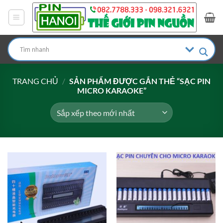
Bỏ
qua
nội
dung
TRANG CHỦ
/
SẢN PHẨM ĐƯỢC GẮN THẺ “SẠC PIN
MICRO KARAOKE”