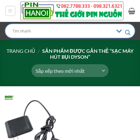
Bỏ
qua
nội
dung
TRANG CHỦ
/
SẢN PHẨM ĐƯỢC GẮN THẺ “SẠC MÁY
HÚT BỤI DYSON”