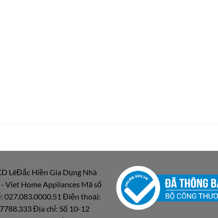
D LêĐắc Hiền Gia Dụng Nhà
 - Viet Home Appliances Mã số
: 027.083.0000.51 Điện thoại:
7788.333 Địa chỉ: Số 10-12