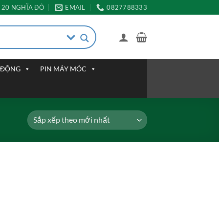
20 NGHĨA ĐÔ
EMAIL
0827788333
I ĐỘNG
PIN MÁY MÓC