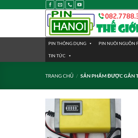
Bỏ
qua
nội
dung
PIN THÔNG DỤNG
PIN NUÔI NGUỒN 
TIN TỨC
TRANG CHỦ
/
SẢN PHẨM ĐƯỢC GẮN T