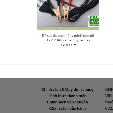
+
Bộ sạc ắc quy thông minh tự ngắt
12V 20Ah sạc acquy xe máy
120.000
₫
Chính sách & Quy định chung
CNK
Hình thức thanh toán
Việt
Chính sách vận chuyển
thuế
Chính sách bảo hành
082.