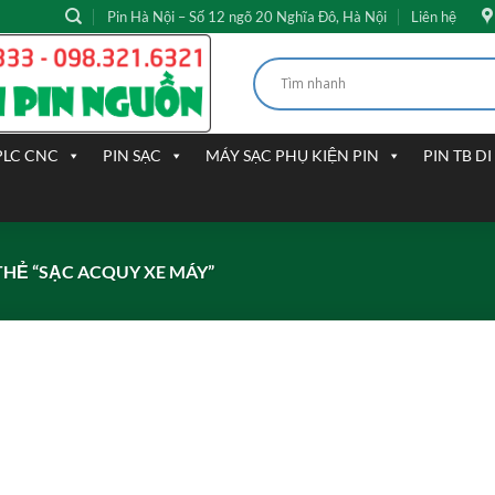
Pin Hà Nội – Số 12 ngõ 20 Nghĩa Đô, Hà Nội
Liên hệ
PLC CNC
PIN SẠC
MÁY SẠC PHỤ KIỆN PIN
PIN TB D
HẺ “SẠC ACQUY XE MÁY”