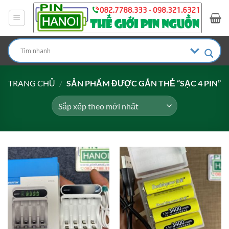
Bỏ
qua
nội
dung
TRANG CHỦ
/
SẢN PHẨM ĐƯỢC GẮN THẺ “SẠC 4 PIN”