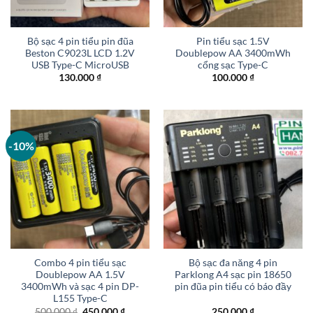
Bộ sạc 4 pin tiểu pin đũa
Pin tiểu sạc 1.5V
Beston C9023L LCD 1.2V
Doublepow AA 3400mWh
USB Type-C MicroUSB
cổng sạc Type-C
130.000
₫
100.000
₫
-10%
Combo 4 pin tiểu sạc
Bộ sạc đa năng 4 pin
Doublepow AA 1.5V
Parklong A4 sạc pin 18650
3400mWh và sạc 4 pin DP-
pin đũa pin tiểu có báo đầy
L155 Type-C
Giá
Giá
500.000
₫
450.000
₫
250.000
₫