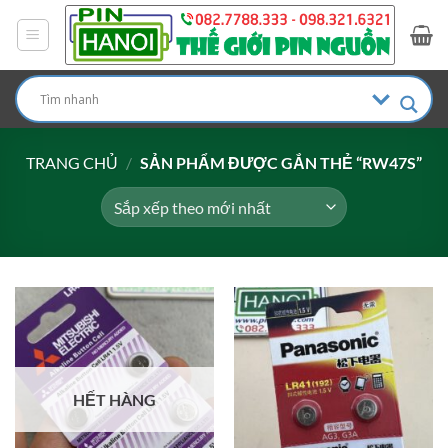
Bỏ
qua
nội
dung
TRANG CHỦ
/
SẢN PHẨM ĐƯỢC GẮN THẺ “RW47S”
HẾT HÀNG