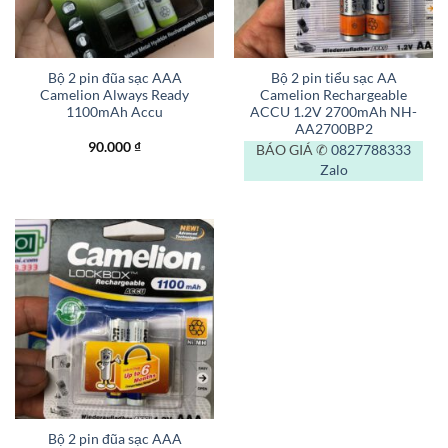
Bộ 2 pin đũa sạc AAA
Bộ 2 pin tiểu sạc AA
Camelion Always Ready
Camelion Rechargeable
1100mAh Accu
ACCU 1.2V 2700mAh NH-
AA2700BP2
90.000
₫
BÁO GIÁ ✆
0827788333
Zalo
Bộ 2 pin đũa sạc AAA