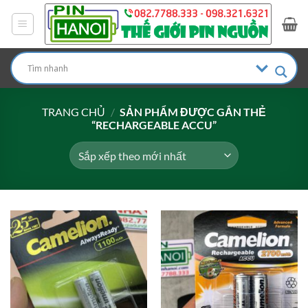
Bỏ
qua
nội
dung
TRANG CHỦ
/
SẢN PHẨM ĐƯỢC GẮN THẺ
“RECHARGEABLE ACCU”