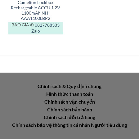
Camelion Lockbox
Rechargeable ACCU 1.2V
1100mAh NH-
AAA1100LBP2
BÁO GIÁ ✆
0827788333
Zalo
Chính sách & Quy định chung
Hình thức thanh toán
Chính sách vận chuyển
Chính sách bảo hành
Chính sách đổi trả hàng
Chính sách bảo vệ thông tin cá nhân Người tiêu dùng