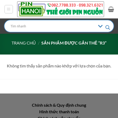
Bỏ
qua
nội
dung
TRANG CHỦ
/
SẢN PHẨM ĐƯỢC GẮN THẺ “R3”
Không tìm thấy sản phẩm nào khớp với lựa chọn của bạn.
Chính sách & Quy định chung
Hình thức thanh toán