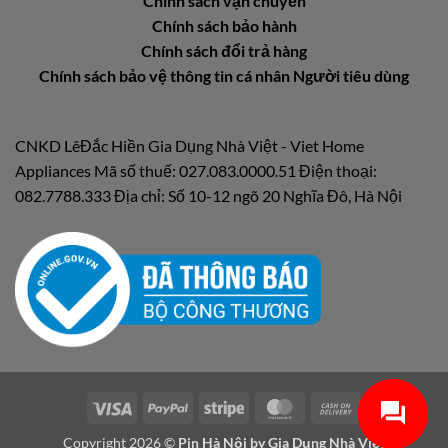
Chính sách vận chuyển
Chính sách bảo hành
Chính sách đổi trả hàng
Chính sách bảo vệ thông tin cá nhân Người tiêu dùng
CNKD LêĐắc Hiền Gia Dụng Nhà Việt - Viet Home
Appliances Mã số thuế: 027.083.0000.51 Điện thoại:
082.7788.333 Địa chỉ: Số 10-12 ngõ 20 Nghĩa Đô, Hà Nội
Visa
PayPal
Stripe
MasterCard
Cash
On
Copyright 2026 ©
Pin Hà Nội by
Gia Dụng Nhà Việt