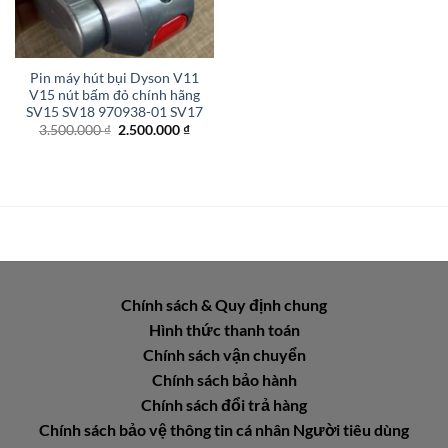
Pin máy hút bụi Dyson V11
V15 nút bấm đỏ chính hãng
SV15 SV18 970938-01 SV17
Giá
Giá
3.500.000
₫
2.500.000
₫
gốc
hiện
là:
tại
3.500.000 ₫.
là:
2.500.000 ₫.
Chính sách & Quy định chung
Hình thức thanh toán
Chính sách vận chuyển
Chính sách bảo hành
Chính sách đổi trả hàng
Chính sách bảo vệ thông tin cá nhân Người tiêu dùng