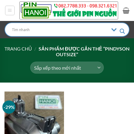
Bỏ
qua
nội
dung
TRANG CHỦ
/
SẢN PHẨM ĐƯỢC GẮN THẺ “PINDYSON
OUTSIZE”
-29%