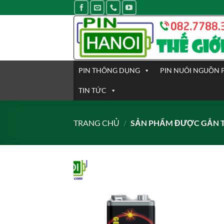
Bỏ
qua
nội
dung
PIN THÔNG DỤNG
PIN NUÔI NGUỒN 
TIN TỨC
TRANG CHỦ
/
SẢN PHẨM ĐƯỢC GẮN T