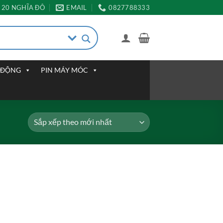
20 NGHĨA ĐÔ
EMAIL
0827788333
I ĐỘNG
PIN MÁY MÓC