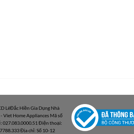
D LêĐắc Hiền Gia Dụng Nhà
 - Viet Home Appliances Mã số
: 027.083.0000.51 Điện thoại:
7788.333 Địa chỉ: Số 10-12