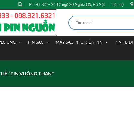
Pin Hà Nội – Số 12 ngõ 20 Nghĩa Đô, Hà Nội
Liên hệ
PLC CNC
PIN SẠC
MÁY SẠC PHỤ KIỆN PIN
PIN TB D
HẺ “PIN VUÔNG THAN”