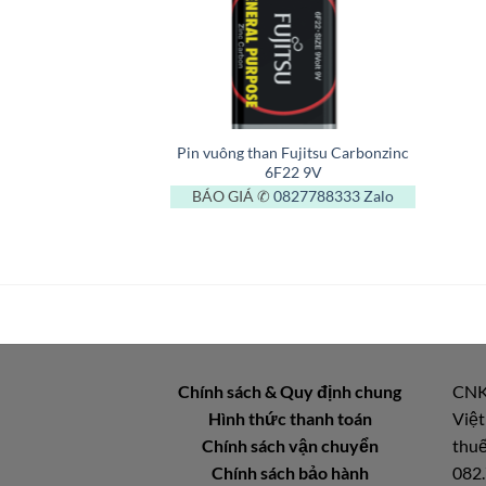
+
Pin vuông than Fujitsu Carbonzinc
6F22 9V
BÁO GIÁ ✆
0827788333
Zalo
Chính sách & Quy định chung
CNK
Hình thức thanh toán
Việt
Chính sách vận chuyển
thuế
Chính sách bảo hành
082.