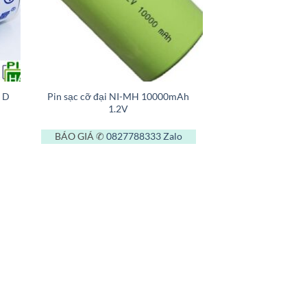
+
w D
Pin sạc cỡ đại NI-MH 10000mAh
1.2V
BÁO GIÁ ✆
0827788333
Zalo
000 ₫.