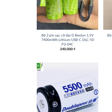
+
+
Bộ 2 pin sạc cỡ đại D Beston 1.5V
Bộ
7400mWh Lithium USB-C DLC-50
P2-04C
240.000
₫