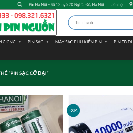
Pin Hà Nội – Số 12 ngõ 20 Nghĩa Đô, Hà Nội
Liên hệ
PLC CNC
PIN SẠC
MÁY SẠC PHỤ KIỆN PIN
PIN TB D
Ẻ “PIN SẠC CỠ ĐẠI”
-3%