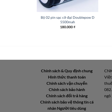
+
Bộ 02 pin sạc cỡ đại Doublepow D
5500mah
180.000
₫
Chính sách & Quy định chung
CNK
Hình thức thanh toán
Việt
Chính sách vận chuyển
thuế
Chính sách bảo hành
082.
Chính sách đổi trả hàng
ngõ 
Chính sách bảo vệ thông tin cá
nhân Người tiêu dùng