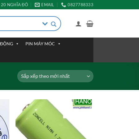
20 NGHĨA ĐÔ
EMAIL
0827788333
I ĐỘNG
PIN MÁY MÓC