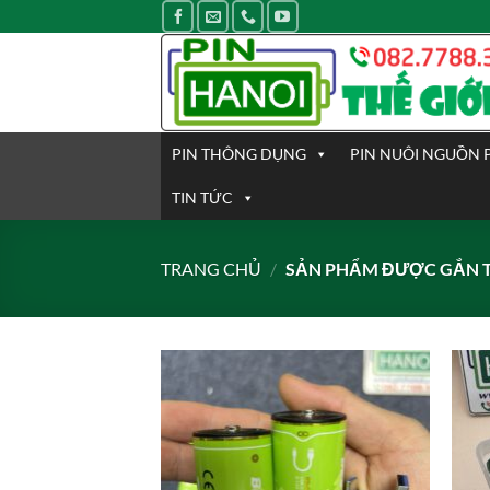
Bỏ
qua
nội
dung
PIN THÔNG DỤNG
PIN NUÔI NGUỒN 
TIN TỨC
TRANG CHỦ
/
SẢN PHẨM ĐƯỢC GẮN TH