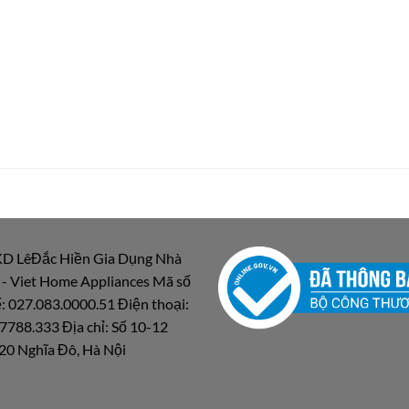
D LêĐắc Hiền Gia Dụng Nhà
 - Viet Home Appliances Mã số
: 027.083.0000.51 Điện thoại:
7788.333 Địa chỉ: Số 10-12
20 Nghĩa Đô, Hà Nội