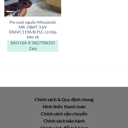
Pin nuôi nguồn Mitsubishi
MR-J3BAT 3.6V
ER6VC119A/B PLC có hộp
bảo vệ
BÁO GIÁ ✆
0827788333
Zalo
Chính sách & Quy định chung
Hình thức thanh toán
Chính sách vận chuyển
Chính sách bảo hành
Chính sách đổi trả hàng