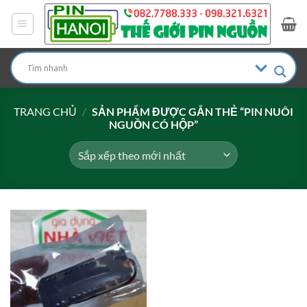
Bỏ
qua
nội
dung
TRANG CHỦ
/
SẢN PHẨM ĐƯỢC GẮN THẺ “PIN NUÔI
NGUỒN CÓ HỘP”