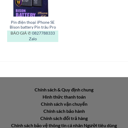
Pin điện thoại iPhone SE
Bison battery Pin trâu Pro
BÁO GIÁ ✆
0827788333
Zalo
Chính sách & Quy định chung
Hình thức thanh toán
Chính sách vận chuyển
Chính sách bảo hành
Chính sách đổi trả hàng
Chính sách bảo vệ thông tin cá nhân Người tiêu dùng