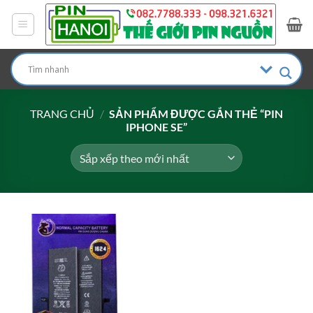
Bỏ
qua
nội
dung
TRANG CHỦ
/
SẢN PHẨM ĐƯỢC GẮN THẺ “PIN
IPHONE SE”