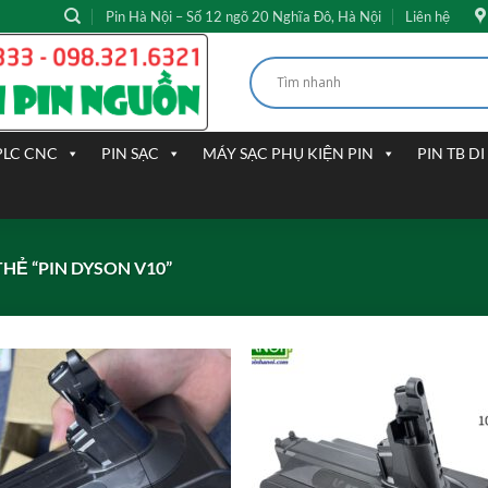
Pin Hà Nội – Số 12 ngõ 20 Nghĩa Đô, Hà Nội
Liên hệ
PLC CNC
PIN SẠC
MÁY SẠC PHỤ KIỆN PIN
PIN TB D
Ẻ “PIN DYSON V10”