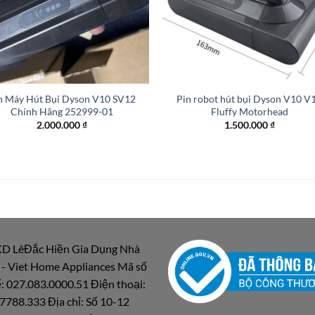
+
n Máy Hút Bụi Dyson V10 SV12
Pin robot hút bụi Dyson V10 V
Chính Hãng 252999-01
Fluffy Motorhead
2.000.000
₫
1.500.000
₫
D LêĐắc Hiền Gia Dụng Nhà
 - Viet Home Appliances Mã số
: 027.083.0000.51 Điện thoại:
7788.333 Địa chỉ: Số 10-12