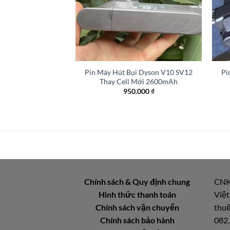
+
+
Pin Máy Hút Bụi Dyson V10 SV12
Pi
Thay Cell Mới 2600mAh
950.000
₫
Chính sách & Quy định chung
CNK
Hình thức thanh toán
Việt
Chính sách vận chuyển
thuế
Chính sách bảo hành
082.