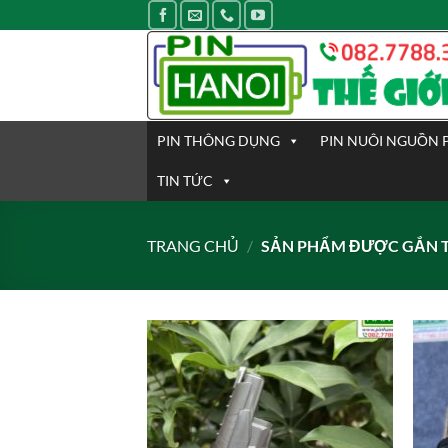
Bỏ
qua
nội
dung
PIN THÔNG DỤNG
PIN NUÔI NGUỒN 
TIN TỨC
TRANG CHỦ
/
SẢN PHẨM ĐƯỢC GẮN TH