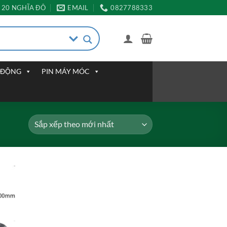
20 NGHĨA ĐÔ
EMAIL
0827788333
I ĐỘNG
PIN MÁY MÓC