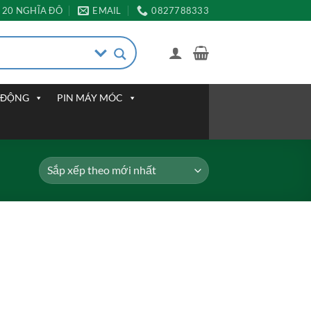
20 NGHĨA ĐÔ
EMAIL
0827788333
I ĐỘNG
PIN MÁY MÓC