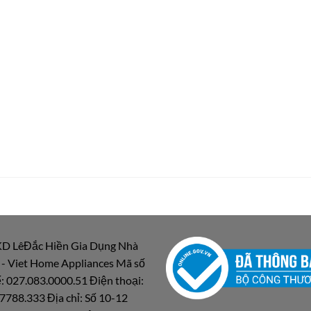
D LêĐắc Hiền Gia Dụng Nhà
 - Viet Home Appliances Mã số
: 027.083.0000.51 Điện thoại:
7788.333 Địa chỉ: Số 10-12