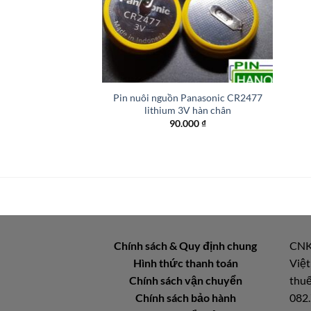
+
Pin nuôi nguồn Panasonic CR2477
lithium 3V hàn chân
90.000
₫
Chính sách & Quy định chung
CNK
Hình thức thanh toán
Việt
Chính sách vận chuyển
thuế
Chính sách bảo hành
082.