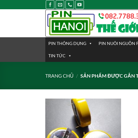
Bỏ
qua
nội
dung
PIN THÔNG DỤNG
PIN NUÔI NGUỒN 
TIN TỨC
TRANG CHỦ
/
SẢN PHẨM ĐƯỢC GẮN TH