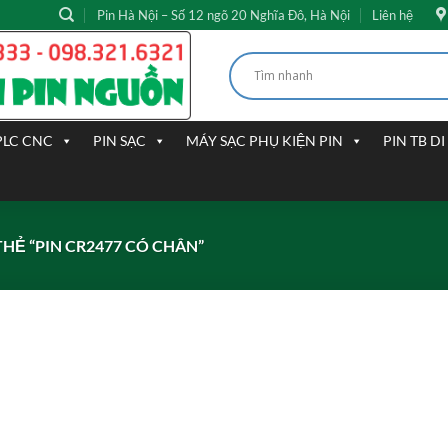
Pin Hà Nội – Số 12 ngõ 20 Nghĩa Đô, Hà Nội
Liên hệ
PLC CNC
PIN SẠC
MÁY SẠC PHỤ KIỆN PIN
PIN TB D
Ẻ “PIN CR2477 CÓ CHÂN”