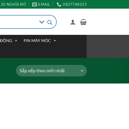
20 NGHĨA ĐÔ
EMAIL
0827788333
I ĐỘNG
PIN MÁY MÓC