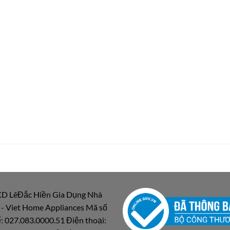
D LêĐắc Hiền Gia Dụng Nhà
 - Viet Home Appliances Mã số
: 027.083.0000.51 Điện thoại: