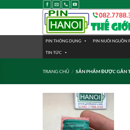
Bỏ
qua
nội
dung
PIN THÔNG DỤNG
PIN NUÔI NGUỒN 
TIN TỨC
TRANG CHỦ
/
SẢN PHẨM ĐƯỢC GẮN TH