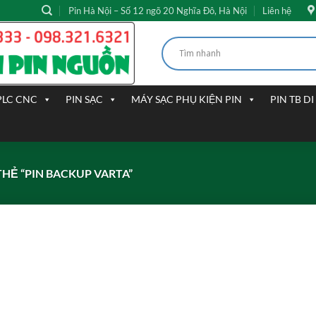
Pin Hà Nội – Số 12 ngõ 20 Nghĩa Đô, Hà Nội
Liên hệ
PLC CNC
PIN SẠC
MÁY SẠC PHỤ KIỆN PIN
PIN TB D
Ẻ “PIN BACKUP VARTA”