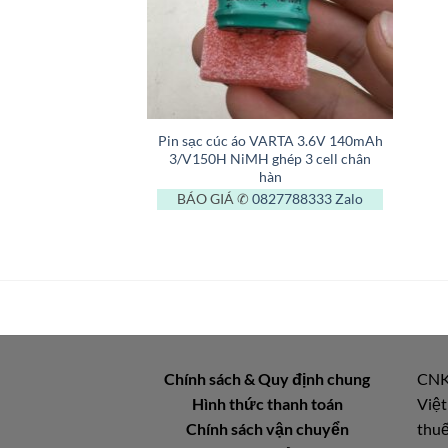
+
Pin sạc cúc áo VARTA 3.6V 140mAh
3/V150H NiMH ghép 3 cell chân
hàn
BÁO GIÁ ✆
0827788333
Zalo
Chính sách & Quy định chung
CNK
Hình thức thanh toán
Việt
Chính sách vận chuyển
thuế