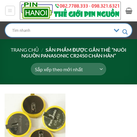
Bỏ
qua
nội
dung
TRANG CHỦ
/
SẢN PHẨM ĐƯỢC GẮN THẺ “NUÔI
NGUỒN PANASONIC CR2450 CHÂN HÀN”