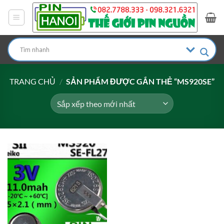
Bỏ
qua
nội
dung
TRANG CHỦ
/
SẢN PHẨM ĐƯỢC GẮN THẺ “MS920SE”