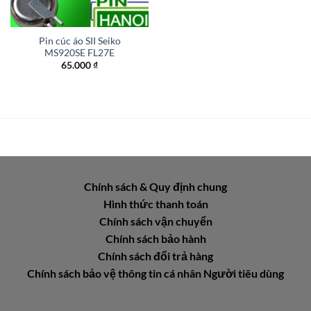
Pin cúc áo SII Seiko
MS920SE FL27E
65.000
₫
Chính sách & Quy định chung
Hình thức thanh toán
Chính sách vận chuyển
Chính sách bảo hành
Chính sách đổi trả hàng
Chính sách bảo vệ thông tin cá nhân Người tiêu dùng