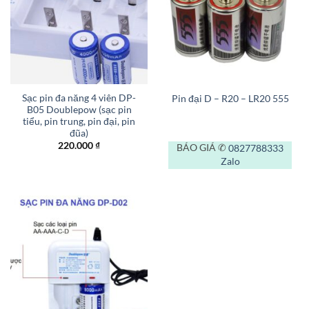
Sạc pin đa năng 4 viên DP-
Pin đại D – R20 – LR20 555
B05 Doublepow (sạc pin
tiểu, pin trung, pin đại, pin
đũa)
220.000
₫
BÁO GIÁ ✆
0827788333
Zalo