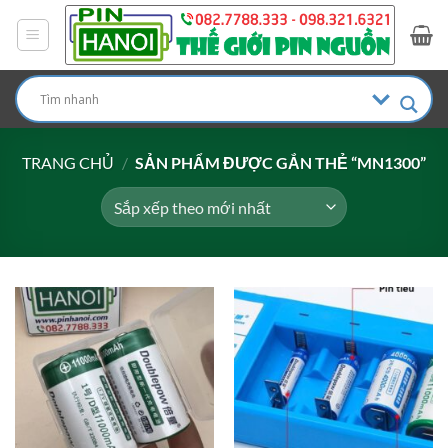
Bỏ
qua
nội
dung
TRANG CHỦ
/
SẢN PHẨM ĐƯỢC GẮN THẺ “MN1300”