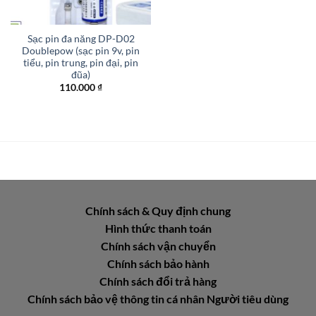
Sạc pin đa năng DP-D02
Doublepow (sạc pin 9v, pin
tiểu, pin trung, pin đại, pin
đũa)
110.000
₫
Chính sách & Quy định chung
Hình thức thanh toán
Chính sách vận chuyển
Chính sách bảo hành
Chính sách đổi trả hàng
Chính sách bảo vệ thông tin cá nhân Người tiêu dùng