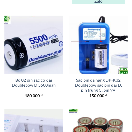
Zalo
là:
tại
300.000 ₫.
là:
290.000 ₫.
Bộ 02 pin sạc cỡ đại
Sạc pin đa năng DP-K32
Doublepow D 5500mah
Doublepow sạc pin đại D,
pin trung C, pin 9V
180.000
₫
150.000
₫