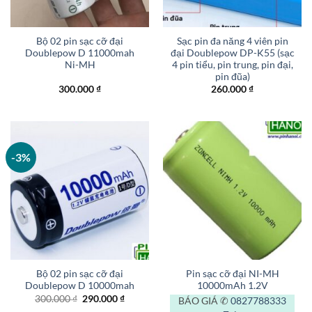
Bộ 02 pin sạc cỡ đại
Sạc pin đa năng 4 viên pin
Doublepow D 11000mah
đại Doublepow DP-K55 (sạc
Ni-MH
4 pin tiểu, pin trung, pin đại,
pin đũa)
300.000
₫
260.000
₫
-3%
Bộ 02 pin sạc cỡ đại
Pin sạc cỡ đại NI-MH
Doublepow D 10000mah
10000mAh 1.2V
Giá
Giá
300.000
₫
290.000
₫
BÁO GIÁ ✆
0827788333
gốc
hiện