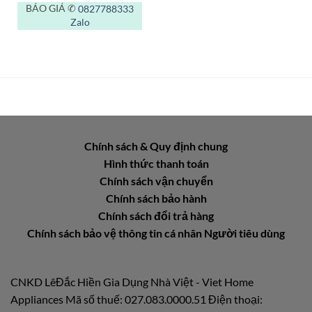
BÁO GIÁ ✆
0827788333
Zalo
Chính sách & Quy định chung
Hình thức thanh toán
Chính sách vận chuyển
Chính sách bảo hành
Chính sách đổi trả hàng
Chính sách bảo vệ thông tin cá nhân Người tiêu dùng
CNKD LêĐắc Hiền Gia Dụng Nhà Việt - Viet Home
Appliances Mã số thuế: 027.083.0000.51 Điện thoại: