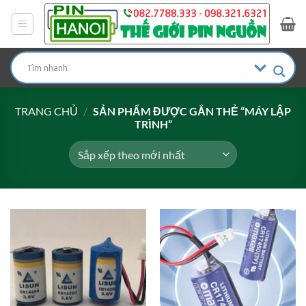
Bỏ
qua
nội
dung
TRANG CHỦ
/
SẢN PHẨM ĐƯỢC GẮN THẺ “MÁY LẬP
TRÌNH”