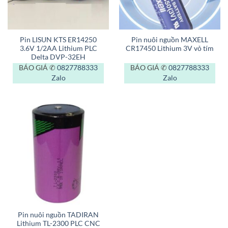
Pin LISUN KTS ER14250
Pin nuôi nguồn MAXELL
3.6V 1/2AA Lithium PLC
CR17450 Lithium 3V vỏ tím
Delta DVP-32EH
BÁO GIÁ ✆
0827788333
BÁO GIÁ ✆
0827788333
Zalo
Zalo
Pin nuôi nguồn TADIRAN
Lithium TL-2300 PLC CNC