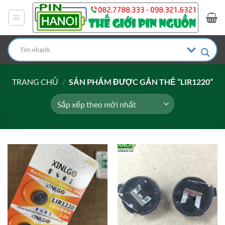
Bỏ
qua
nội
dung
TRANG CHỦ
/
SẢN PHẨM ĐƯỢC GẮN THẺ “LIR1220”