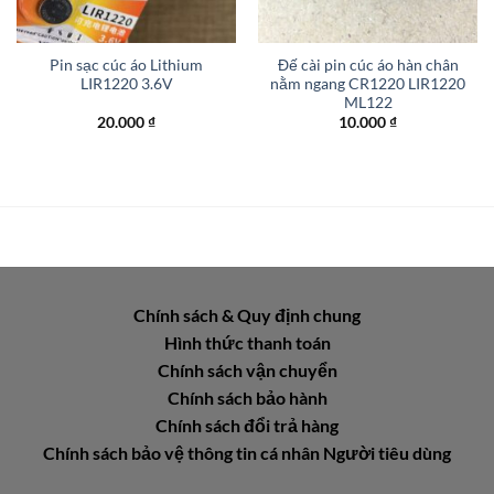
Pin sạc cúc áo Lithium
Đế cài pin cúc áo hàn chân
LIR1220 3.6V
nằm ngang CR1220 LIR1220
ML122
20.000
₫
10.000
₫
Chính sách & Quy định chung
Hình thức thanh toán
Chính sách vận chuyển
Chính sách bảo hành
Chính sách đổi trả hàng
Chính sách bảo vệ thông tin cá nhân Người tiêu dùng