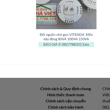
+
Đổi nguồn nhỏ gọn VITENDA 100v
dây đồng 80VA 100VA 150VA
BÁO GIÁ ✆
0827788333
Zalo
Chính sách & Quy định chung
CNK
Hình thức thanh toán
Việt
Chính sách vận chuyển
thuế
Chính sách bảo hành
082.