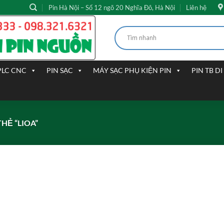
Pin Hà Nội – Số 12 ngõ 20 Nghĩa Đô, Hà Nội
Liên hệ
PLC CNC
PIN SẠC
MÁY SẠC PHỤ KIỆN PIN
PIN TB D
Ẻ “LIOA”