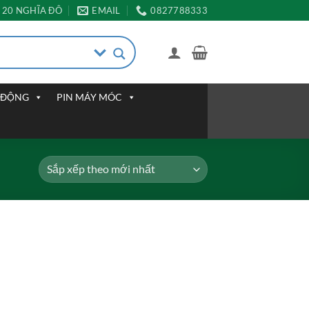
20 NGHĨA ĐÔ
EMAIL
0827788333
I ĐỘNG
PIN MÁY MÓC