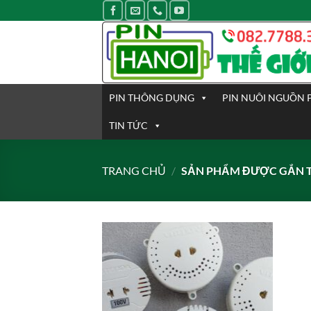
Bỏ
qua
nội
dung
PIN THÔNG DỤNG
PIN NUÔI NGUỒN 
TIN TỨC
TRANG CHỦ
/
SẢN PHẨM ĐƯỢC GẮN TH