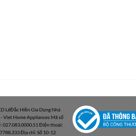
D LêĐắc Hiền Gia Dụng Nhà
 - Viet Home Appliances Mã số
: 027.083.0000.51 Điện thoại:
7788.333 Địa chỉ: Số 10-12