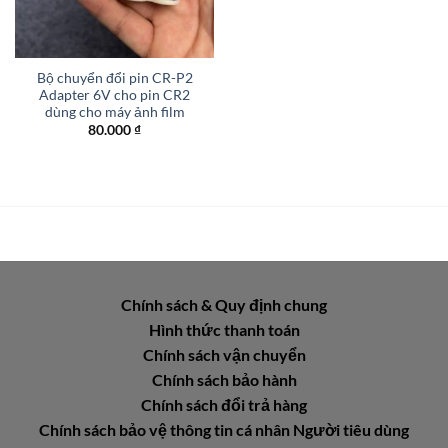
Bộ chuyển đổi pin CR-P2
Adapter 6V cho pin CR2
dùng cho máy ảnh film
80.000
₫
Chính sách & Quy định chung
Hình thức thanh toán
Chính sách vận chuyển
Chính sách bảo hành
Chính sách đổi trả hàng
Chính sách bảo vệ thông tin cá nhân Người tiêu dùng