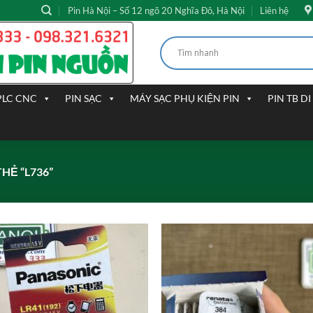
Pin Hà Nội – Số 12 ngõ 20 Nghĩa Đô, Hà Nội
Liên hệ
PLC CNC
PIN SẠC
MÁY SẠC PHỤ KIỆN PIN
PIN TB D
Ẻ “L736”