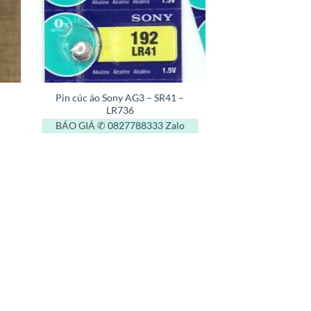
+
Pin cúc áo Sony AG3 – SR41 –
LR736
BÁO GIÁ ✆
0827788333
Zalo