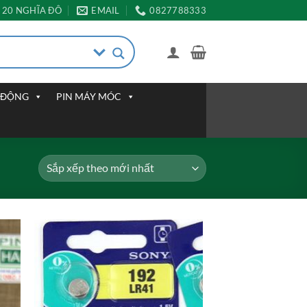
20 NGHĨA ĐÔ
EMAIL
0827788333
I ĐỘNG
PIN MÁY MÓC