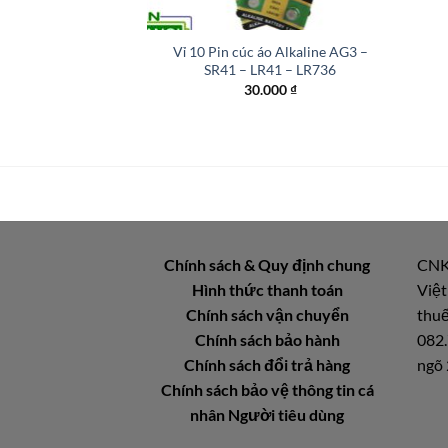
+
Vỉ 10 Pin cúc áo Alkaline AG3 –
SR41 – LR41 – LR736
30.000
₫
Chính sách & Quy định chung
CNK
Hình thức thanh toán
Việt
Chính sách vận chuyển
thuế
Chính sách bảo hành
082.
Chính sách đổi trả hàng
ngõ 
Chính sách bảo vệ thông tin cá
nhân Người tiêu dùng