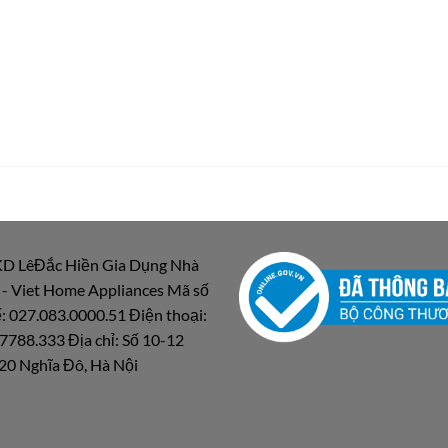
D LêĐắc Hiền Gia Dụng Nhà
 - Viet Home Appliances Mã số
: 027.083.0000.51 Điện thoại:
7788.333 Địa chỉ: Số 10-12
20 Nghĩa Đô, Hà Nội