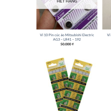
HẾT HÀNG
+
+
Vỉ 10 Pin cúc áo Mitsubishi Electric
Vỉ
AG3 – LR41 – 192
50.000
₫