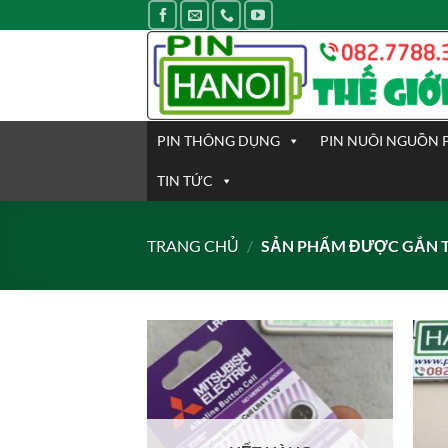
Bỏ
qua
nội
dung
PIN THÔNG DỤNG
PIN NUÔI NGUỒN 
TIN TỨC
TRANG CHỦ
/
SẢN PHẨM ĐƯỢC GẮN TH