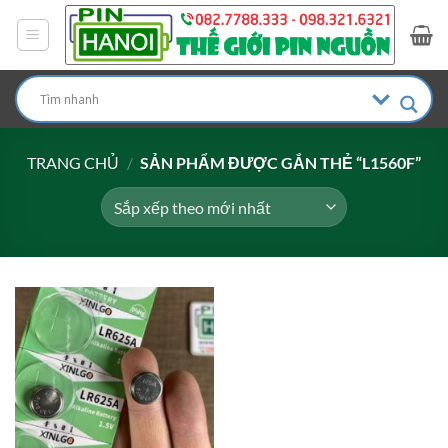
Bỏ
qua
nội
dung
TRANG CHỦ
/
SẢN PHẨM ĐƯỢC GẮN THẺ “L1560F”