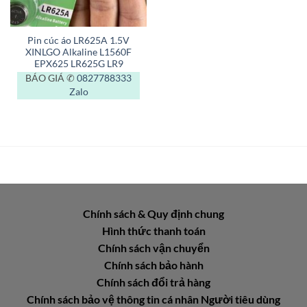
Pin cúc áo LR625A 1.5V
XINLGO Alkaline L1560F
EPX625 LR625G LR9
BÁO GIÁ ✆
0827788333
Zalo
Chính sách & Quy định chung
Hình thức thanh toán
Chính sách vận chuyển
Chính sách bảo hành
Chính sách đổi trả hàng
Chính sách bảo vệ thông tin cá nhân Người tiêu dùng