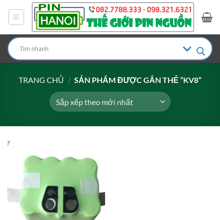
Bỏ
qua
nội
dung
TRANG CHỦ
/
SẢN PHẨM ĐƯỢC GẮN THẺ “KV8”