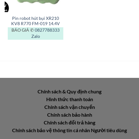
Pin robot hút bụi XR210
KV8 R770 FM-019 14.4V
BÁO GIÁ ✆
0827788333
Zalo
Chính sách & Quy định chung
Hình thức thanh toán
Chính sách vận chuyển
Chính sách bảo hành
Chính sách đổi trả hàng
Chính sách bảo vệ thông tin cá nhân Người tiêu dùng