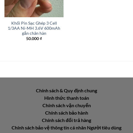
Khối Pin Sạc Ghép 3 Cell
1/3AA Ni-MH 3.6V 600mAh
gắn chân hàn
50.000
₫
Chính sách & Quy định chung
Hình thức thanh toán
Chính sách vận chuyển
Chính sách bảo hành
Chính sách đổi trả hàng
Chính sách bảo vệ thông tin cá nhân Người tiêu dùng