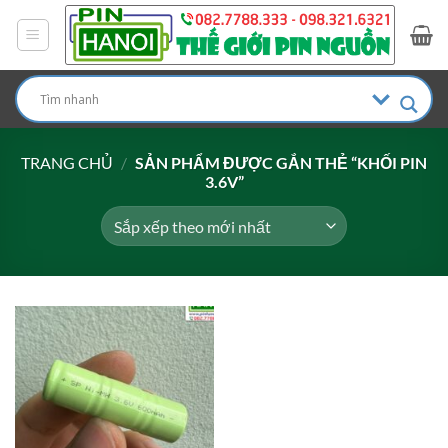
Bỏ
qua
nội
dung
TRANG CHỦ
/
SẢN PHẨM ĐƯỢC GẮN THẺ “KHỐI PIN
3.6V”