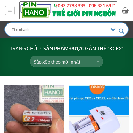
Bỏ
qua
nội
dung
TRANG CHỦ
/
SẢN PHẨM ĐƯỢC GẮN THẺ “KCR2”