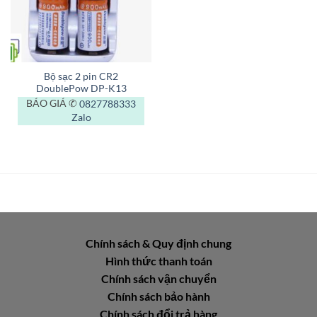
Bộ sạc 2 pin CR2
DoublePow DP-K13
BÁO GIÁ ✆
0827788333
Zalo
Chính sách & Quy định chung
Hình thức thanh toán
Chính sách vận chuyển
Chính sách bảo hành
Chính sách đổi trả hàng