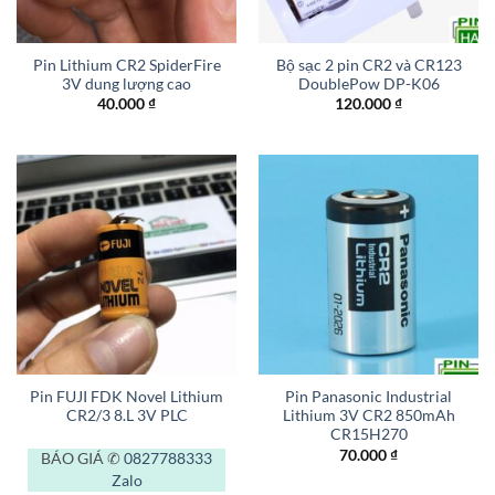
Pin Lithium CR2 SpiderFire
Bộ sạc 2 pin CR2 và CR123
3V dung lượng cao
DoublePow DP-K06
40.000
₫
120.000
₫
Pin FUJI FDK Novel Lithium
Pin Panasonic Industrial
CR2/3 8.L 3V PLC
Lithium 3V CR2 850mAh
CR15H270
70.000
₫
BÁO GIÁ ✆
0827788333
Zalo