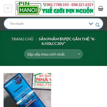
Bỏ
qua
nội
dung
TRANG CHỦ
/
SẢN PHẨM ĐƯỢC GẮN THẺ “K-
KJ50LCC20V”