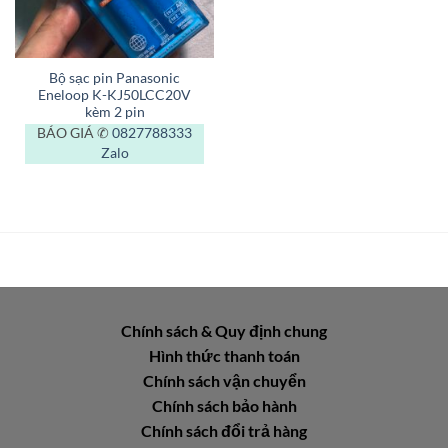
Bộ sạc pin Panasonic
Eneloop K-KJ50LCC20V
kèm 2 pin
BÁO GIÁ ✆
0827788333
Zalo
Chính sách & Quy định chung
Hình thức thanh toán
Chính sách vận chuyển
Chính sách bảo hành
Chính sách đổi trả hàng