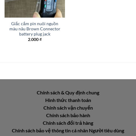
Giắc cắm pin nuôi nguồn
màu nâu Brown Connector
battery plug jack
2.000
₫
Chính sách & Quy định chung
Hình thức thanh toán
Chính sách vận chuyển
Chính sách bảo hành
Chính sách đổi trả hàng
Chính sách bảo vệ thông tin cá nhân Người tiêu dùng