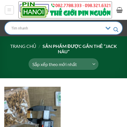
Bỏ
qua
nội
dung
TRANG CHỦ
/
SẢN PHẨM ĐƯỢC GẮN THẺ “JACK
NÂU”