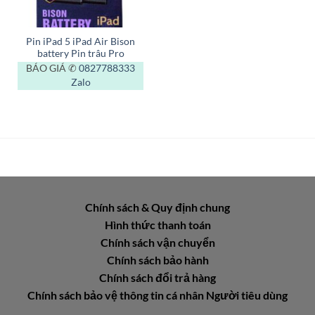
Pin iPad 5 iPad Air Bison
battery Pin trâu Pro
BÁO GIÁ ✆
0827788333
Zalo
Chính sách & Quy định chung
Hình thức thanh toán
Chính sách vận chuyển
Chính sách bảo hành
Chính sách đổi trả hàng
Chính sách bảo vệ thông tin cá nhân Người tiêu dùng