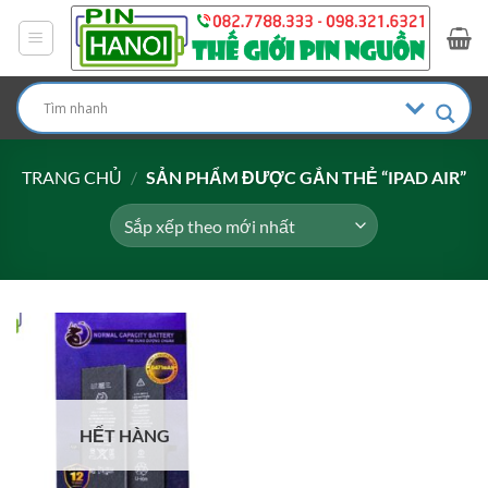
Bỏ
qua
nội
dung
TRANG CHỦ
/
SẢN PHẨM ĐƯỢC GẮN THẺ “IPAD AIR”
HẾT HÀNG