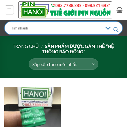
Bỏ
qua
nội
dung
TRANG CHỦ
/
SẢN PHẨM ĐƯỢC GẮN THẺ “HỆ
THỐNG BÁO ĐỘNG”