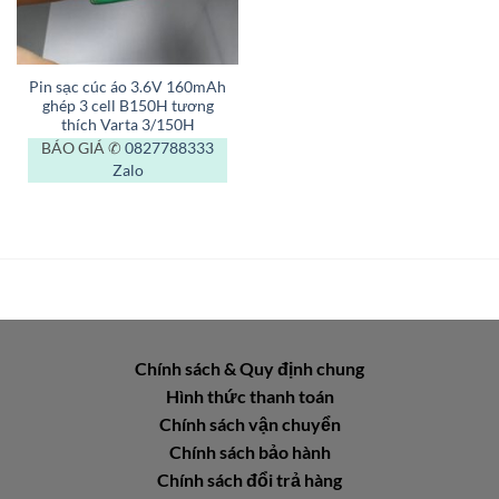
Pin sạc cúc áo 3.6V 160mAh
ghép 3 cell B150H tương
thích Varta 3/150H
BÁO GIÁ ✆
0827788333
Zalo
Chính sách & Quy định chung
Hình thức thanh toán
Chính sách vận chuyển
Chính sách bảo hành
Chính sách đổi trả hàng