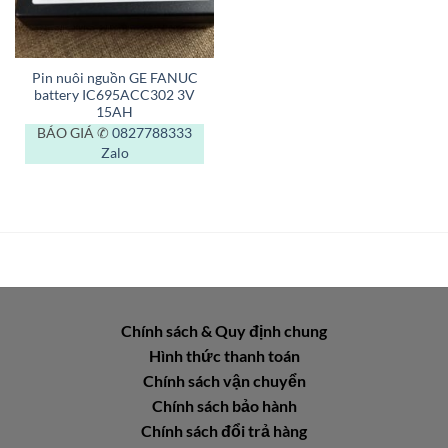
Pin nuôi nguồn GE FANUC
battery IC695ACC302 3V
15AH
BÁO GIÁ ✆
0827788333
Zalo
Chính sách & Quy định chung
Hình thức thanh toán
Chính sách vận chuyển
Chính sách bảo hành
Chính sách đổi trả hàng