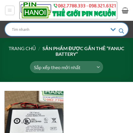
Bỏ
qua
nội
dung
TRANG CHỦ
/
SẢN PHẨM ĐƯỢC GẮN THẺ “FANUC
BATTERY”